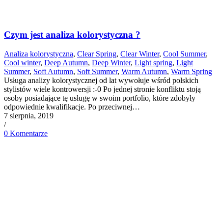
Czym jest analiza kolorystyczna ?
Analiza kolorystyczna
,
Clear Spring
,
Clear Winter
,
Cool Summer
,
Cool winter
,
Deep Autumn
,
Deep Winter
,
Light spring
,
Light
Summer
,
Soft Autumn
,
Soft Summer
,
Warm Autumn
,
Warm Spring
Usługa analizy kolorystycznej od lat wywołuje wśród polskich
stylistów wiele kontrowersji :-0 Po jednej stronie konfliktu stoją
osoby posiadające tę usługę w swoim portfolio, które zdobyły
odpowiednie kwalifikacje. Po przeciwnej…
7 sierpnia, 2019
/
0 Komentarze