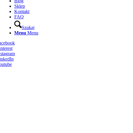
Blog
Sklep
Kontakt
FAQ
Szukaj
Menu
Menu
Facebook
nterest
nstagram
inkedIn
outube