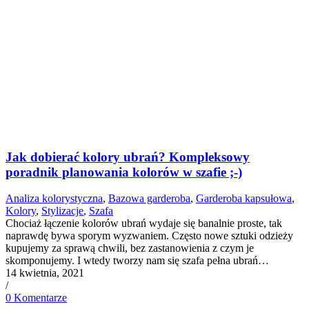
Jak dobierać kolory ubrań? Kompleksowy
poradnik planowania kolorów w szafie ;-)
Analiza kolorystyczna
,
Bazowa garderoba
,
Garderoba kapsułowa
,
Kolory
,
Stylizacje
,
Szafa
Chociaż łączenie kolorów ubrań wydaje się banalnie proste, tak
naprawdę bywa sporym wyzwaniem. Często nowe sztuki odzieży
kupujemy za sprawą chwili, bez zastanowienia z czym je
skomponujemy. I wtedy tworzy nam się szafa pełna ubrań…
14 kwietnia, 2021
/
0 Komentarze