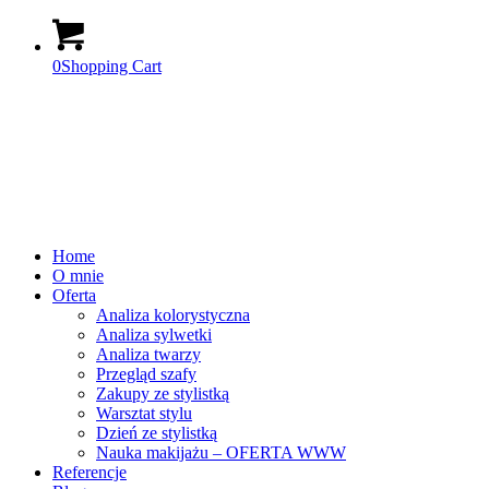
0
Shopping Cart
Home
O mnie
Oferta
Analiza kolorystyczna
Analiza sylwetki
Analiza twarzy
Przegląd szafy
Zakupy ze stylistką
Warsztat stylu
Dzień ze stylistką
Nauka makijażu – OFERTA WWW
Referencje