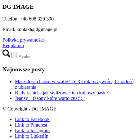
DG IMAGE
Telefon: +48 608 320 390
Email: kontakt@dgimage.pl
Polityka prywatności
Regulamin
Najnowsze posty
Masz dość chaosu w szafie? Te 3 kroki przywrócą Ci radość
z ubierania
Biały t-shirt – jak stylizować ten kultowy basic?
Jeansy – fasony które warto znać ;-)
© Copyright - DG IMAGE
Link to Facebook
Link to Pinterest
Link to Instagram
Link to LinkedIn