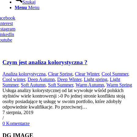
Szukaj
Menu
Menu
Facebook
nterest
nstagram
inkedIn
outube
Czym jest analiza kolorystyczna ?
Analiza kolorystyczna
,
Clear Spring
,
Clear Winter
,
Cool Summer
,
Cool winter
,
Deep Autumn
,
Deep Winter
,
Light spring
,
Light
Summer
,
Soft Autumn
,
Soft Summer
,
Warm Autumn
,
Warm Spring
Usługa analizy kolorystycznej od lat wywołuje wśród polskich
stylistów wiele kontrowersji :-0 Po jednej stronie konfliktu stoją
osoby posiadające tę usługę w swoim portfolio, które zdobyły
odpowiednie kwalifikacje. Po przeciwnej…
7 sierpnia, 2019
/
0 Komentarze
DG IMAGE