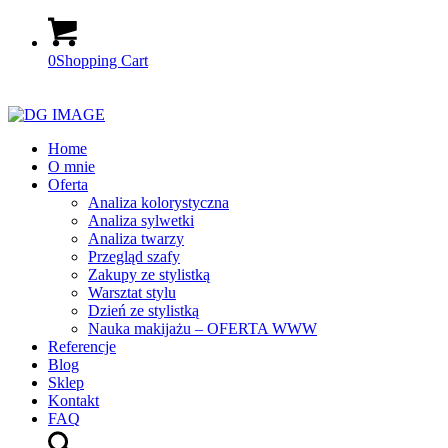
0
Shopping Cart
Home
O mnie
Oferta
Analiza kolorystyczna
Analiza sylwetki
Analiza twarzy
Przegląd szafy
Zakupy ze stylistką
Warsztat stylu
Dzień ze stylistką
Nauka makijażu – OFERTA WWW
Referencje
Blog
Sklep
Kontakt
FAQ