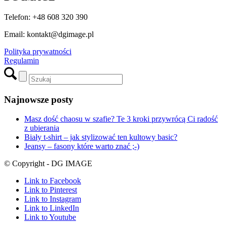
Telefon: +48 608 320 390
Email: kontakt@dgimage.pl
Polityka prywatności
Regulamin
Najnowsze posty
Masz dość chaosu w szafie? Te 3 kroki przywrócą Ci radość
z ubierania
Biały t-shirt – jak stylizować ten kultowy basic?
Jeansy – fasony które warto znać ;-)
© Copyright - DG IMAGE
Link to Facebook
Link to Pinterest
Link to Instagram
Link to LinkedIn
Link to Youtube