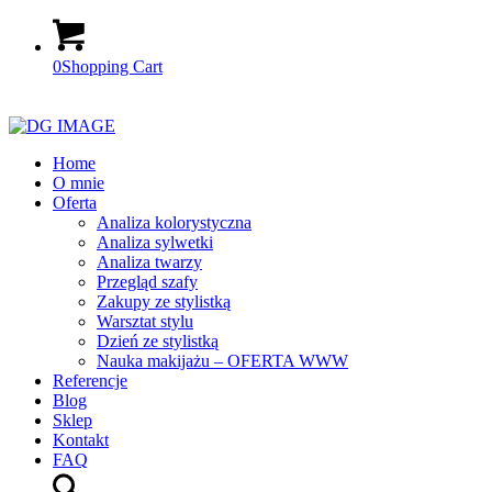
0
Shopping Cart
Home
O mnie
Oferta
Analiza kolorystyczna
Analiza sylwetki
Analiza twarzy
Przegląd szafy
Zakupy ze stylistką
Warsztat stylu
Dzień ze stylistką
Nauka makijażu – OFERTA WWW
Referencje
Blog
Sklep
Kontakt
FAQ