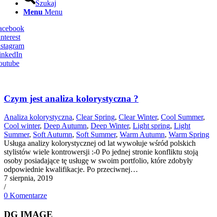
Szukaj
Menu
Menu
Facebook
nterest
nstagram
inkedIn
outube
Czym jest analiza kolorystyczna ?
Analiza kolorystyczna
,
Clear Spring
,
Clear Winter
,
Cool Summer
,
Cool winter
,
Deep Autumn
,
Deep Winter
,
Light spring
,
Light
Summer
,
Soft Autumn
,
Soft Summer
,
Warm Autumn
,
Warm Spring
Usługa analizy kolorystycznej od lat wywołuje wśród polskich
stylistów wiele kontrowersji :-0 Po jednej stronie konfliktu stoją
osoby posiadające tę usługę w swoim portfolio, które zdobyły
odpowiednie kwalifikacje. Po przeciwnej…
7 sierpnia, 2019
/
0 Komentarze
DG IMAGE