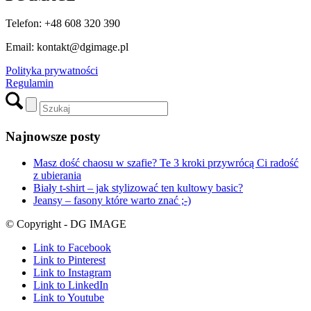
Telefon: +48 608 320 390
Email: kontakt@dgimage.pl
Polityka prywatności
Regulamin
Najnowsze posty
Masz dość chaosu w szafie? Te 3 kroki przywrócą Ci radość
z ubierania
Biały t-shirt – jak stylizować ten kultowy basic?
Jeansy – fasony które warto znać ;-)
© Copyright - DG IMAGE
Link to Facebook
Link to Pinterest
Link to Instagram
Link to LinkedIn
Link to Youtube