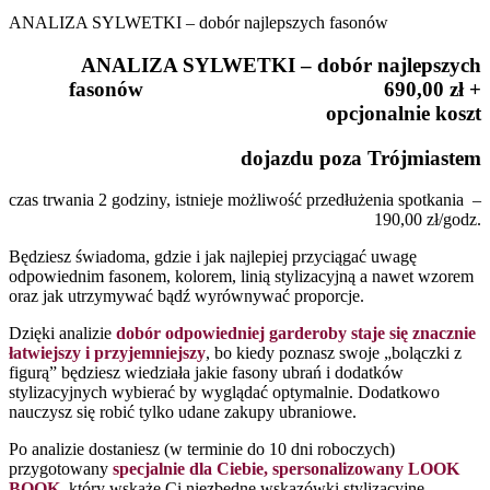
ANALIZA SYLWETKI – dobór najlepszych fasonów
ANALIZA SYLWETKI – dobór najlepszych
fasonów 690,00 zł +
opcjonalnie koszt
dojazdu poza Trójmiastem
czas trwania 2 godziny, istnieje możliwość przedłużenia spotkania –
190,00 zł/godz.
Będziesz świadoma, gdzie i jak najlepiej przyciągać uwagę
odpowiednim fasonem, kolorem, linią stylizacyjną a nawet wzorem
oraz jak utrzymywać bądź wyrównywać proporcje.
Dzięki analizie
dobór odpowiedniej garderoby staje się znacznie
łatwiejszy i przyjemniejszy
, bo kiedy poznasz swoje „bolączki z
figurą” będziesz wiedziała jakie fasony ubrań i dodatków
stylizacyjnych wybierać by wyglądać optymalnie. Dodatkowo
nauczysz się robić tylko udane zakupy ubraniowe.
Po analizie dostaniesz (w terminie do 10 dni roboczych)
przygotowany
specjalnie dla Ciebie, spersonalizowany LOOK
BOOK
, który wskaże Ci niezbędne wskazówki stylizacyjne,