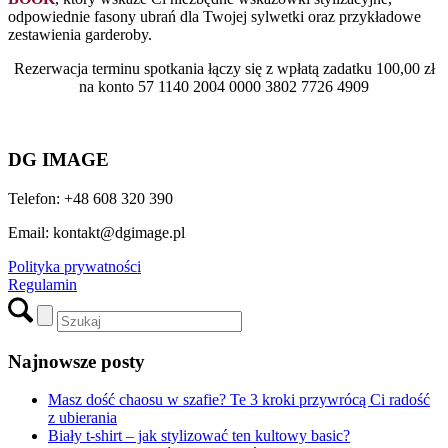
odpowiednie fasony ubrań dla Twojej sylwetki oraz przykładowe
zestawienia garderoby.
Rezerwacja terminu spotkania łączy się z wpłatą zadatku 100,00 zł
na konto 57 1140 2004 0000 3802 7726 4909
KUPUJĘ!
DG IMAGE
Telefon: +48 608 320 390
Email: kontakt@dgimage.pl
Polityka prywatności
Regulamin
Najnowsze posty
Masz dość chaosu w szafie? Te 3 kroki przywrócą Ci radość
z ubierania
Biały t-shirt – jak stylizować ten kultowy basic?