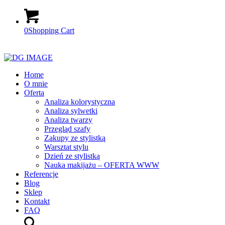
0
Shopping Cart
Home
O mnie
Oferta
Analiza kolorystyczna
Analiza sylwetki
Analiza twarzy
Przegląd szafy
Zakupy ze stylistką
Warsztat stylu
Dzień ze stylistką
Nauka makijażu – OFERTA WWW
Referencje
Blog
Sklep
Kontakt
FAQ