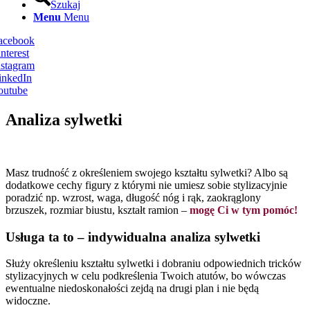
Szukaj
Menu
Menu
Facebook
nterest
nstagram
inkedIn
outube
Analiza sylwetki
Masz trudność z określeniem swojego kształtu sylwetki? Albo są
dodatkowe cechy figury z którymi nie umiesz sobie stylizacyjnie
poradzić np. wzrost, waga, długość nóg i rąk, zaokrąglony
brzuszek, rozmiar biustu, kształt ramion –
mogę Ci w tym pomóc!
Usługa ta to – indywidualna analiza sylwetki
Służy określeniu kształtu sylwetki i dobraniu odpowiednich tricków
stylizacyjnych w celu podkreślenia Twoich atutów, bo wówczas
ewentualne niedoskonałości zejdą na drugi plan i nie będą
widoczne.