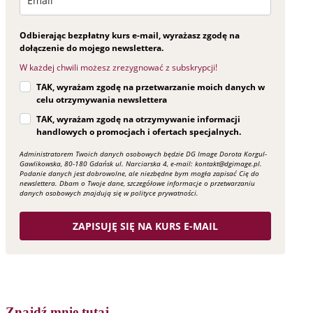
DG IMAGE
Telefon: +48 608 320 390
Email: kontakt@dgimage.pl
Polityka prywatności
Regulamin
Najnowsze posty
Masz dość chaosu w szafie? Te 3 kroki przywrócą Ci radość
z ubierania
Biały t-shirt – jak stylizować ten kultowy basic?
Jeansy – fasony które warto znać ;-)
© Copyright - DG IMAGE
Link to Facebook
Link to Pinterest
Link to Instagram
Link to LinkedIn
Link to Youtube