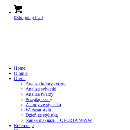
0
Shopping Cart
Home
O mnie
Oferta
Analiza kolorystyczna
Analiza sylwetki
Analiza twarzy
Przegląd szafy
Zakupy ze stylistką
Warsztat stylu
Dzień ze stylistką
Nauka makijażu – OFERTA WWW
Referencje