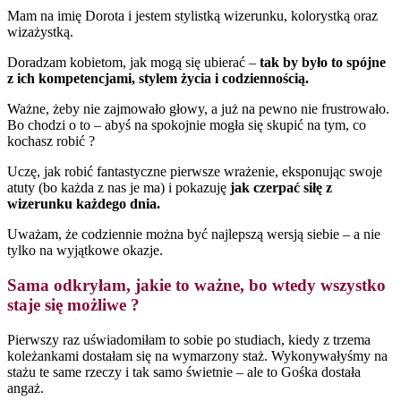
Warto dobrze wyglądać na co dzień. To może zmienić wiele. A już
na pewno Twoje samopoczucie.
Od ponad 20 lat zgłębiam tajniki kreowania
wizerunku i pomagam innym kobietom poczuć się
dzięki temu pięknie i pewnie w każdej sytuacji
?
Certyfikaty