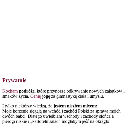
Tak abym mogła pokazać Ci
jak szybko i prosto zorganizować
szafę
, z której zestawianie ubrań zajmie przysłowiowe 3 minuty, a
Ty będziesz czuć się i wyglądać w nich zjawiskowo.
Pozostańmy w kontakcie
. Dołącz do czytelników mojego
newslettera, gdzie będę dawać Ci też znać o nowych treściach i
projektach, do których mogę Cię zaprosić ?