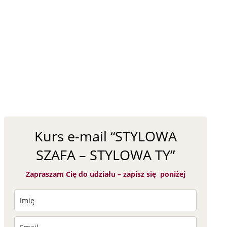
celu otrzymywania newslettera
TAK, wyrażam zgodę na otrzymywanie informacji
handlowych o promocjach i ofertach specjalnych.
Administratorem Twoich danych osobowych będzie DG Image Dorota Korgul-
Gawlikowska, 80-180 Gdańsk ul. Narciarska 4, e-mail: kontakt@dgimage.pl.
Podanie danych jest dobrowolne, ale niezbędne bym mogła zapisać Cię do
newslettera. Dbam o Twoje dane, szczegółowe informacje o przetwarzaniu
danych osobowych znajdują się w polityce prywatności.
ZAPISUJĘ SIĘ NA KURS E-MAIL
Znajdź mnie tutaj
Link to Facebook
Link to Pinterest
Link to LinkedIn
Link to Instagram
Link to Youtube