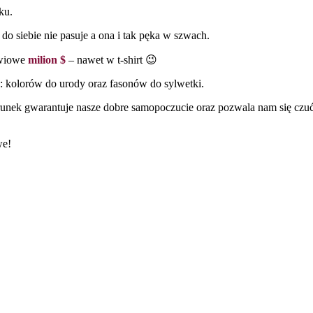
ku.
do siebie nie pasuje a ona i tak pęka w szwach.
owiowe
milion $
– nawet w t-shirt 😉
: kolorów do urody oraz fasonów do sylwetki.
runek gwarantuje nasze dobre samopoczucie oraz pozwala nam się cz
we!