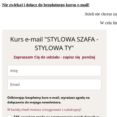
Nie zwlekaj i dołącz do bezpłatnego kursu e-mail!
Jeżeli nie chcesz z
W celu fin
Kurs e-mail "STYLOWA SZAFA -
STYLOWA TY"
Zapraszam Cię do udziału - zapisz się poniżej
Odbierając bezpłatny kurs e-mail, wyrażasz zgodę na
dołączenie do mojego newslettera.
W każdej chwili możesz zrezygnować z subskrypcji!
TAK, wyrażam zgodę na przetwarzanie moich danych w