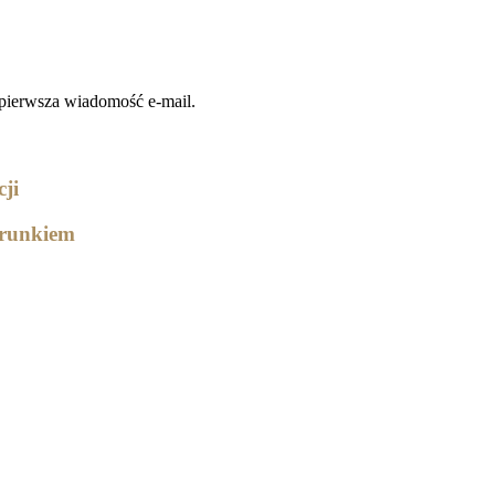
ie pierwsza wiadomość e-mail.
ji
erunkiem