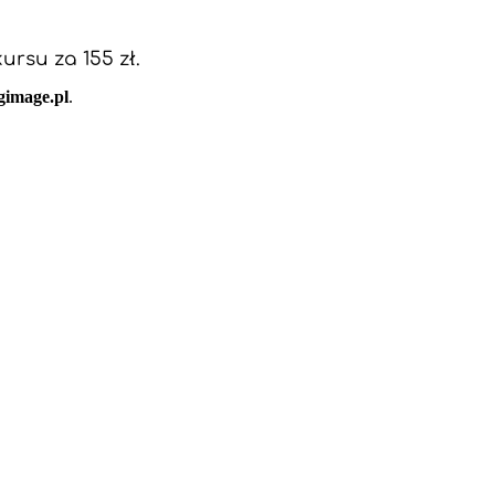
rsu za 155 zł.
image.pl
.