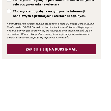
celu otrzymywania newslettera
TAK, wyrażam zgodę na otrzymywanie informacji
handlowych o promocjach i ofertach specjalnych.
Administratorem Twoich danych osobowych będzie DG Image Dorota Korgul-
Gawlikowska, 80-180 Gdańsk ul. Narciarska 4, e-mail: kontakt@dgimage.pl.
Podanie danych jest dobrowolne, ale niezbędne bym mogła zapisać Cię do
newslettera. Dbam o Twoje dane, szczegółowe informacje o przetwarzaniu
danych osobowych znajdują się w polityce prywatności.
ZAPISUJĘ SIĘ NA KURS E-MAIL