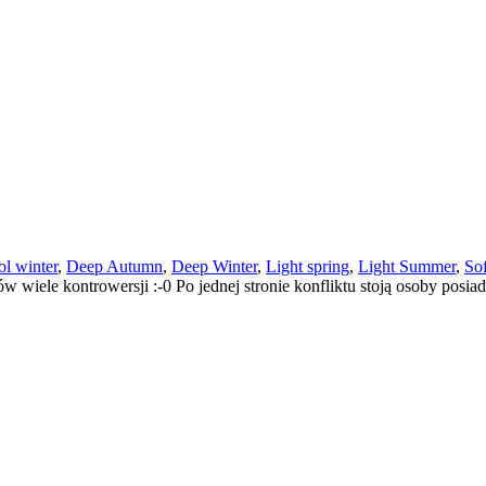
l winter
,
Deep Autumn
,
Deep Winter
,
Light spring
,
Light Summer
,
So
ów wiele kontrowersji :-0 Po jednej stronie konfliktu stoją osoby posi