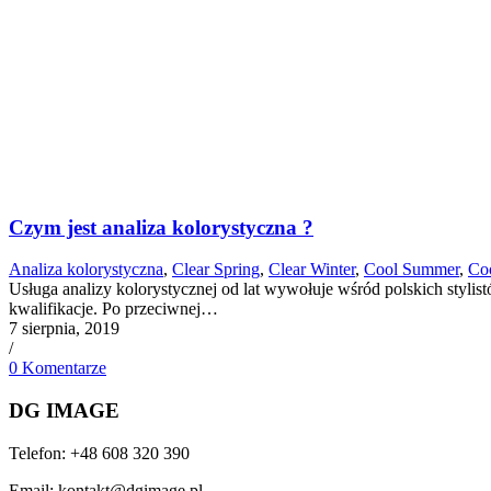
Czym jest analiza kolorystyczna ?
Analiza kolorystyczna
,
Clear Spring
,
Clear Winter
,
Cool Summer
,
Coo
Usługa analizy kolorystycznej od lat wywołuje wśród polskich stylist
kwalifikacje. Po przeciwnej…
7 sierpnia, 2019
/
0 Komentarze
DG IMAGE
Telefon: +48 608 320 390
Email: kontakt@dgimage.pl