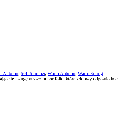
ft Autumn
,
Soft Summer
,
Warm Autumn
,
Warm Spring
adające tę usługę w swoim portfolio, które zdobyły odpowiednie