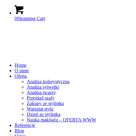
0
Shopping Cart
Home
O mnie
Oferta
Analiza kolorystyczna
Analiza sylwetki
Analiza twarzy
Przegląd szafy
Zakupy ze stylistką
Warsztat stylu
Dzień ze stylistką
Nauka makijażu – OFERTA WWW
Referencje
Blog