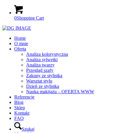
0
Shopping Cart
Home
O mnie
Oferta
Analiza kolorystyczna
Analiza sylwetki
Analiza twarzy
Przegląd szafy
Zakupy ze stylistką
Warsztat stylu
Dzień ze stylistką
Nauka makijażu – OFERTA WWW
Referencje
Blog
Sklep
Kontakt
FAQ
Szukaj