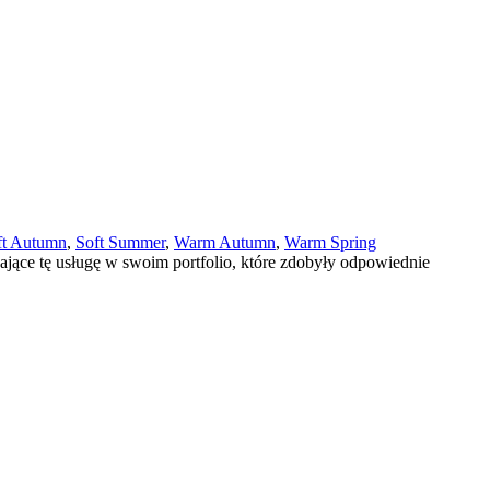
ft Autumn
,
Soft Summer
,
Warm Autumn
,
Warm Spring
adające tę usługę w swoim portfolio, które zdobyły odpowiednie