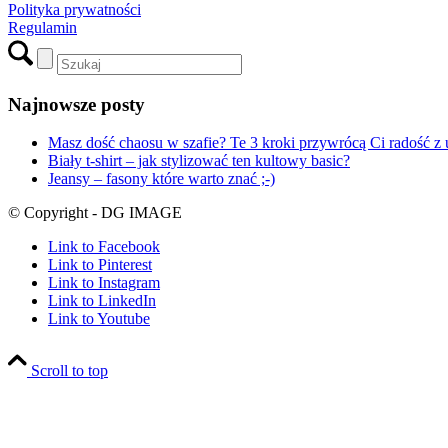
Polityka prywatności
Regulamin
Najnowsze posty
Masz dość chaosu w szafie? Te 3 kroki przywrócą Ci radość z 
Biały t-shirt – jak stylizować ten kultowy basic?
Jeansy – fasony które warto znać ;-)
© Copyright - DG IMAGE
Link to Facebook
Link to Pinterest
Link to Instagram
Link to LinkedIn
Link to Youtube
Scroll to top