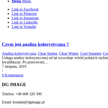
Menu
Menu
Link to Facebook
Link to Pinterest
Link to Instagram
Link to LinkedIn
Link to Youtube
Czym jest analiza kolorystyczna ?
Analiza kolorystyczna
,
Clear Spring
,
Clear Winter
,
Cool Summer
,
Coo
Usługa analizy kolorystycznej od lat wywołuje wśród polskich stylist
kwalifikacje. Po przeciwnej…
7 sierpnia, 2019
/
0 Komentarze
DG IMAGE
Telefon: +48 608 320 390
Email: kontakt@dgimage.pl