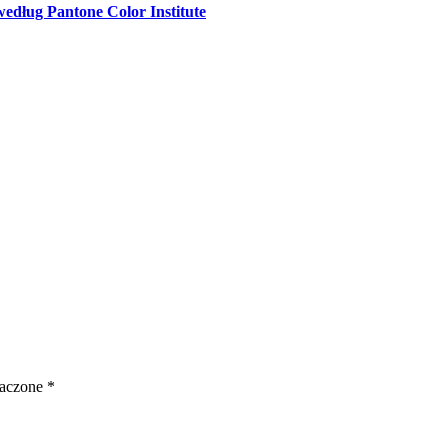
edług Pantone Color Institute
naczone
*