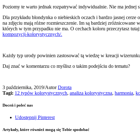
Poziomy te warto jednak rozpatrywać indywidualnie. Nie ma jednej s
Dla przykładu blondynka o niebieskich oczach i bardzo jasnej cerze
na zdjęciu mają różne rozmieszczenie. Im są bardziej zróżnicowane 
których w tym przypadku nie ma. O cechach koloru przeczytasz tutaj
kompozycji-kolorystycznych/.
Każdy typ urody powinien zastosować tą wiedzę w kreacji wizerunku
Daj znać w komentarzu co myślisz o takim podejściu do tematu?
3 października, 2019
/
Autor
Dorota
Tagi:
12 typów kolorystycznych
,
analiza kolorystyczna
,
harmonia
,
ko
Doceń i poleć nas
Udostępnij Pinterest
Artykuły, które również mogą się Tobie spodobać