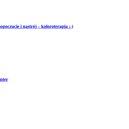
oczucie i nastrój – koloroterapia :-)
nter