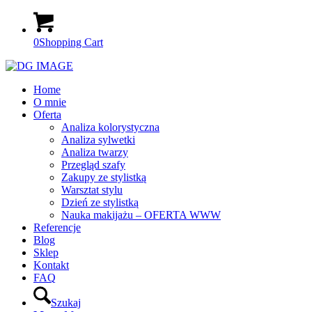
0
Shopping Cart
Home
O mnie
Oferta
Analiza kolorystyczna
Analiza sylwetki
Analiza twarzy
Przegląd szafy
Zakupy ze stylistką
Warsztat stylu
Dzień ze stylistką
Nauka makijażu – OFERTA WWW
Referencje
Blog
Sklep
Kontakt
FAQ
Szukaj