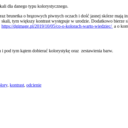
kali dla danego typu kolorystycznego.
 oraz brunetka o brązowych piwnych oczach i dość jasnej skórze mają 
w skali, tym większy kontrast występuje w urodzie. Dodatkowo bierze 
:
https://dgimage.pl/2019/10/05/co-o-kolorach-warto-wiedziec/
a o kont
 i pod tym kątem dobierać kolorystykę oraz zestawienia barw.
lory
,
kontrast
,
odcienie