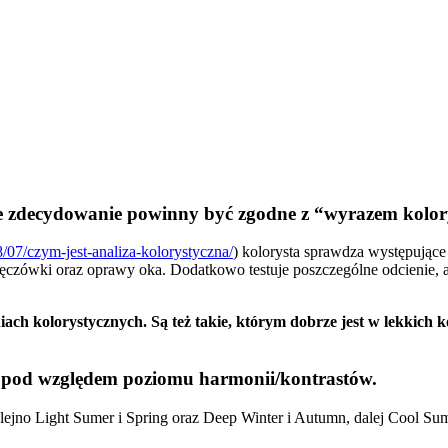
e zdecydowanie powinny być zgodne z “wyrazem kolor
8/07/czym-jest-analiza-kolorystyczna/
) kolorysta sprawdza występujące
tęczówki oraz oprawy oka. Dodatkowo testuje poszczególne odcienie, 
ch kolorystycznych. Są też takie, którym dobrze jest w lekkich k
ał pod względem poziomu harmonii/kontrastów.
olejno Light Sumer i Spring oraz Deep Winter i Autumn, dalej Cool Su