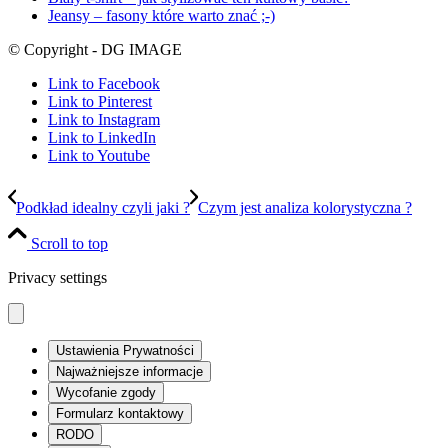
Jeansy – fasony które warto znać ;-)
© Copyright - DG IMAGE
Link to Facebook
Link to Pinterest
Link to Instagram
Link to LinkedIn
Link to Youtube
Podkład idealny czyli jaki ?
Czym jest analiza kolorystyczna ?
Scroll to top
Privacy settings
Ustawienia Prywatności
Najważniejsze informacje
Wycofanie zgody
Formularz kontaktowy
RODO