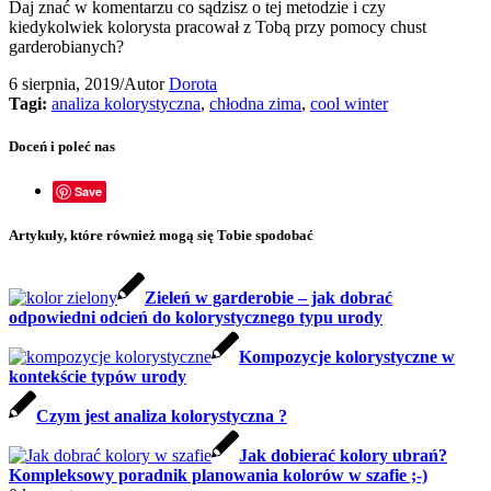
Daj znać w komentarzu co sądzisz o tej metodzie i czy
kiedykolwiek kolorysta pracował z Tobą przy pomocy chust
garderobianych?
6 sierpnia, 2019
/
Autor
Dorota
Tagi:
analiza kolorystyczna
,
chłodna zima
,
cool winter
Doceń i poleć nas
Save
Artykuły, które również mogą się Tobie spodobać
Zieleń w garderobie – jak dobrać
odpowiedni odcień do kolorystycznego typu urody
Kompozycje kolorystyczne w
kontekście typów urody
Czym jest analiza kolorystyczna ?
Jak dobierać kolory ubrań?
Kompleksowy poradnik planowania kolorów w szafie ;-)