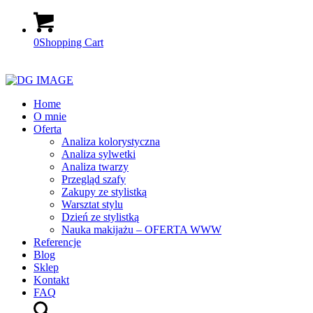
0
Shopping Cart
Home
O mnie
Oferta
Analiza kolorystyczna
Analiza sylwetki
Analiza twarzy
Przegląd szafy
Zakupy ze stylistką
Warsztat stylu
Dzień ze stylistką
Nauka makijażu – OFERTA WWW
Referencje
Blog
Sklep
Kontakt
FAQ