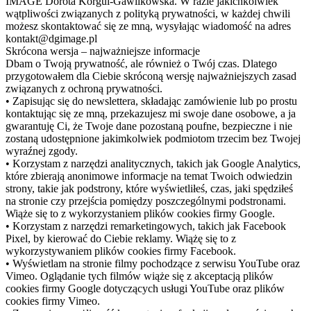
IMAGE Dorota Korgul-Gawlikowska. W razie jakichkolwiek
wątpliwości związanych z polityką prywatności, w każdej chwili
możesz skontaktować się ze mną, wysyłając wiadomość na adres
kontakt@dgimage.pl
Skrócona wersja – najważniejsze informacje
Dbam o Twoją prywatność, ale również o Twój czas. Dlatego
przygotowałem dla Ciebie skróconą wersję najważniejszych zasad
związanych z ochroną prywatności.
• Zapisując się do newslettera, składając zamówienie lub po prostu
kontaktując się ze mną, przekazujesz mi swoje dane osobowe, a ja
gwarantuję Ci, że Twoje dane pozostaną poufne, bezpieczne i nie
zostaną udostępnione jakimkolwiek podmiotom trzecim bez Twojej
wyraźnej zgody.
• Korzystam z narzędzi analitycznych, takich jak Google Analytics,
które zbierają anonimowe informacje na temat Twoich odwiedzin
strony, takie jak podstrony, które wyświetliłeś, czas, jaki spędziłeś
na stronie czy przejścia pomiędzy poszczególnymi podstronami.
Wiąże się to z wykorzystaniem plików cookies firmy Google.
• Korzystam z narzędzi remarketingowych, takich jak Facebook
Pixel, by kierować do Ciebie reklamy. Wiążę się to z
wykorzystywaniem plików cookies firmy Facebook.
• Wyświetlam na stronie filmy pochodzące z serwisu YouTube oraz
Vimeo. Oglądanie tych filmów wiąże się z akceptacją plików
cookies firmy Google dotyczących usługi YouTube oraz plików
cookies firmy Vimeo.