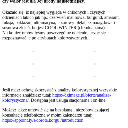
czy walor jest dla Jej urody najistotniejszy.
Okazało się, iż najlepiej wygląda w chłodnych i czystych
odcieniach takich jak np.: czerwień malinowa, burgund, amarant,
fuksja, bakłażan, ultramaryna, lazurowy błękit, szmaragdowa i
sosnowa zieleń, bo jest COOL WINTER (chłodna zima).
Na koniec omówiłyśmy poszczególne odcienie, ucząc się
rozpoznawać je po atrybutach kolorystycznych.
Jeśli masz ochotę skorzystać z analizy kolorystycznej wszystkie
informacje znajdziesz tutaj:
https://dgimage.pl/oferta/analiza-
kolorystyczna/.
Dostępna jest usługa stacjonarna i on-line.
Możesz także umówić się na bezpłatną i niezobowiązującej
konsultację telefoniczną w moim kalendarzu tutaj:
https://appoint.ly/s/dorota.korgul/introduction