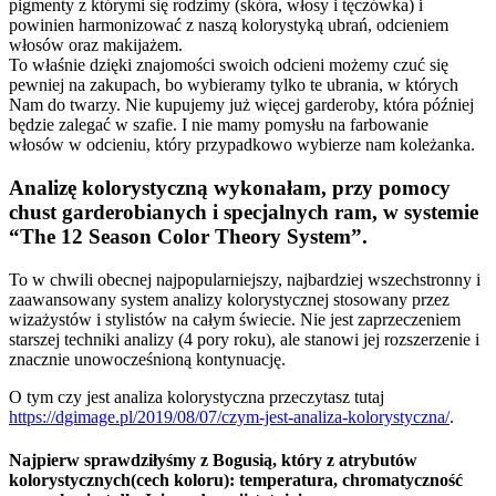
pigmenty z którymi się rodzimy (skóra, włosy i tęczówka) i
powinien harmonizować z naszą kolorystyką ubrań, odcieniem
włosów oraz makijażem.
To właśnie dzięki znajomości swoich odcieni możemy czuć się
pewniej na zakupach, bo wybieramy tylko te ubrania, w których
Nam do twarzy. Nie kupujemy już więcej garderoby, która później
będzie zalegać w szafie. I nie mamy pomysłu na farbowanie
włosów w odcieniu, który przypadkowo wybierze nam koleżanka.
Analizę kolorystyczną
wykonałam, przy pomocy
chust garderobianych i specjalnych ram, w systemie
“The 12 Season Color Theory System”.
To w chwili obecnej najpopularniejszy, najbardziej wszechstronny i
zaawansowany system analizy kolorystycznej stosowany przez
wizażystów i stylistów na całym świecie. Nie jest zaprzeczeniem
starszej techniki analizy (4 pory roku), ale stanowi jej rozszerzenie i
znacznie unowocześnioną kontynuację.
O tym czy jest analiza kolorystyczna przeczytasz tutaj
https://dgimage.pl/2019/08/07/czym-jest-analiza-kolorystyczna/
.
Najpierw sprawdziłyśmy z Bogusią, który z atrybutów
kolorystycznych(cech koloru): temperatura, chromatyczność