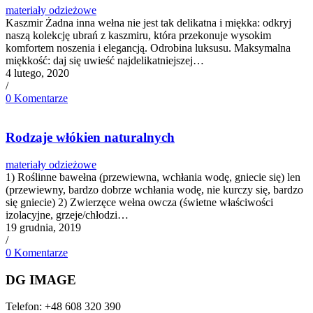
DG IMAGE
Telefon: +48 608 320 390
Email: kontakt@dgimage.pl
Polityka prywatności
Regulamin
Najnowsze posty
Masz dość chaosu w szafie? Te 3 kroki przywrócą Ci radość
z ubierania
Biały t-shirt – jak stylizować ten kultowy basic?
Jeansy – fasony które warto znać ;-)
© Copyright - DG IMAGE
Link to Facebook
Link to Pinterest
Link to Instagram
Link to LinkedIn