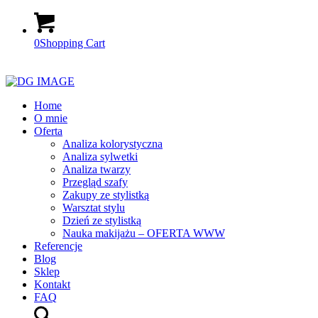
0
Shopping Cart
Home
O mnie
Oferta
Analiza kolorystyczna
Analiza sylwetki
Analiza twarzy
Przegląd szafy
Zakupy ze stylistką
Warsztat stylu
Dzień ze stylistką
Nauka makijażu – OFERTA WWW
Referencje
Blog
Sklep
Kontakt
FAQ