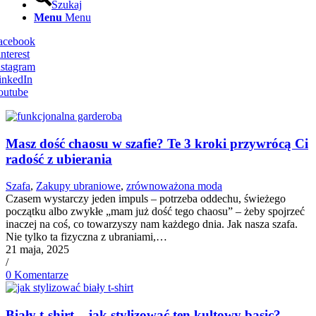
Szukaj
Menu
Menu
Facebook
nterest
nstagram
inkedIn
outube
Masz dość chaosu w szafie? Te 3 kroki przywrócą Ci
radość z ubierania
Szafa
,
Zakupy ubraniowe
,
zrównoważona moda
Czasem wystarczy jeden impuls – potrzeba oddechu, świeżego
początku albo zwykłe „mam już dość tego chaosu” – żeby spojrzeć
inaczej na coś, co towarzyszy nam każdego dnia. Jak nasza szafa.
Nie tylko ta fizyczna z ubraniami,…
21 maja, 2025
/
0 Komentarze
Biały t-shirt – jak stylizować ten kultowy basic?