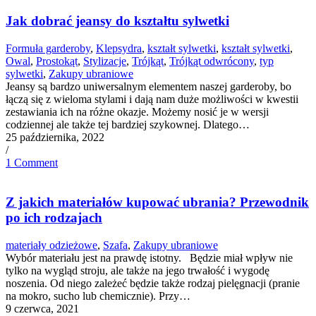
Jak dobrać jeansy do kształtu sylwetki
Formuła garderoby
,
Klepsydra
,
kształt sylwetki
,
kształt sylwetki
,
Owal
,
Prostokąt
,
Stylizacje
,
Trójkąt
,
Trójkąt odwrócony
,
typ
sylwetki
,
Zakupy ubraniowe
Jeansy są bardzo uniwersalnym elementem naszej garderoby, bo
łączą się z wieloma stylami i dają nam duże możliwości w kwestii
zestawiania ich na różne okazje. Możemy nosić je w wersji
codziennej ale także tej bardziej szykownej. Dlatego…
25 października, 2022
/
1 Comment
Z jakich materiałów kupować ubrania? Przewodnik
po ich rodzajach
materiały odzieżowe
,
Szafa
,
Zakupy ubraniowe
Wybór materiału jest na prawdę istotny. Będzie miał wpływ nie
tylko na wygląd stroju, ale także na jego trwałość i wygodę
noszenia. Od niego zależeć będzie także rodzaj pielęgnacji (pranie
na mokro, sucho lub chemicznie). Przy…
9 czerwca, 2021