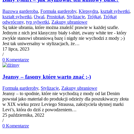
Bazowa garderoba
,
Formuła garderoby
,
Klepsydra
,
kształt sylwetki
,
kształt sylwetki
,
Owal
,
Prostokąt
,
Stylizacje
,
Trójkąt
,
Trójkąt
odwrócony
,
typ sylwetki
,
Zakupy ubraniowe
Są takie ubrania, które można znaleźć prawie w każdej szafie.
Jednym z nich jest klasyczny biały t-shirt, zwany white tee - który
zwykle stanowi ubraniową bazę i nigdy nie wychodzi z mody ;-)
Jest tak uniwersalny w stylizacjach, że…
17 lipca, 2023
/
0 Komentarze
Jeansy – fasony które warto znać ;-)
Formuła garderoby
,
Stylizacje
,
Zakupy ubraniowe
Jeansy – to spodnie, które nie wychodzą z mody od lat Denim
powstał jako materiał do produkcji odzieży dla poszukiwaczy złota
w XIX wieku przez Leviego Straussa, założyciela słynnej marki
Levi’s, która do dziś z powodzeniem…
25 października, 2022
/
0 Komentarze