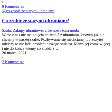
/
0 Komentarze
Co zrobić ze starymi ubraniami?
Szafa
,
Zakupy ubraniowe
,
zrównoważona moda
Wiele z nas nie ma pojęcia co zrobić z ubraniami, których już nie
chcemy w naszej szafie. Pozbywanie się niechcianej lub zużytej
odzieży to nie lada problem naszego stulecia. Mamy jej coraz więcej
i nie do końca wiemy co zrobić z…
26 marca, 2021
/
2 Komentarze
Jak kupować ubrania na wyprzedaży – aby nie
żałować
Zakupy ubraniowe
Racjonalne zakupy – to klucz do przetrwania w gąszczu promocji
(np. typu Black Week). Poznaj 7 zasad, które Ci w tym pomogą :-)
1. Zrób listę rzeczy, których na prawdę potrzebujesz Czasami zdarza
nam się bez większego celu…