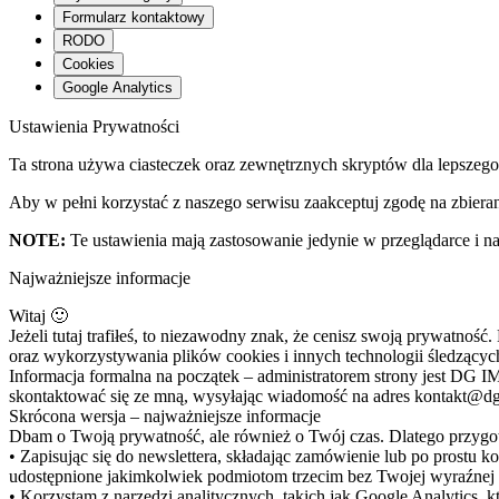
Formularz kontaktowy
RODO
Cookies
Google Analytics
Ustawienia Prywatności
Ta strona używa ciasteczek oraz zewnętrznych skryptów dla lepszego
Aby w pełni korzystać z naszego serwisu zaakceptuj zgodę na zbiera
NOTE:
Te ustawienia mają zastosowanie jedynie w przeglądarce i na
Najważniejsze informacje
Witaj 🙂
Jeżeli tutaj trafiłeś, to niezawodny znak, że cenisz swoją prywatn
oraz wykorzystywania plików cookies i innych technologii śledzący
Informacja formalna na początek – administratorem strony jest DG
skontaktować się ze mną, wysyłając wiadomość na adres kontakt@d
Skrócona wersja – najważniejsze informacje
Dbam o Twoją prywatność, ale również o Twój czas. Dlatego przygo
• Zapisując się do newslettera, składając zamówienie lub po prostu k
udostępnione jakimkolwiek podmiotom trzecim bez Twojej wyraźnej
• Korzystam z narzędzi analitycznych, takich jak Google Analytics, kt