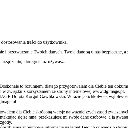
 dostosowania treści do użytkownika.
nie i przetwarzanie Twoich danych. Twoje dane są u nas bezpieczne, 
 urządzeniu, którego teraz używasz.
ość. Doskonale to rozumiem, dlatego przygotowałam dla Ciebie ten dok
ch w związku z korzystaniem ze strony internetowej www.dgimage.pl.
 IMAGE Dorota Korgul-Gawlikowska. W razie jakichkolwiek wątpliwośc
gimage.pl
towałem dla Ciebie skróconą wersję najważniejszych zasad związanyc
ontaktując się ze mną, przekazujesz mi swoje dane osobowe, a ja gwara
 zgody.
óre zbierają anonimowe informacje na temat Twoich odwiedzin strony, tak