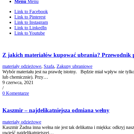
Menu
Menu
Link to Facebook
Link to Pinterest
Link to Instagram
Link to LinkedIn
Link to Youtube
Z jakich materiałów kupować ubrania? Przewodnik p
materiały odzieżowe
,
Szafa
,
Zakupy ubraniowe
Wybór materiału jest na prawdę istotny. Będzie miał wpływ nie tylko 
lub chemicznie). Przy…
9 czerwca, 2021
/
0 Komentarze
Kaszmir – najdelikatniejsza odmiana wełny
materiały odzieżowe
Kaszmir Żadna inna wełna nie jest tak delikatna i miękka: odkryj na
uwieść najdelikatniejszej…