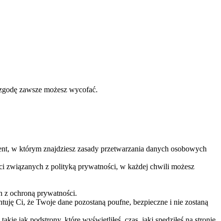
a zgodę zawsze możesz wycofać.
ument, w którym znajdziesz zasady przetwarzania danych osobowych
i związanych z polityką prywatności, w każdej chwili możesz
h z ochroną prywatności.
ntuję Ci, że Twoje dane pozostaną poufne, bezpieczne i nie zostaną
ie jak podstrony, które wyświetliłeś, czas, jaki spędziłeś na stronie