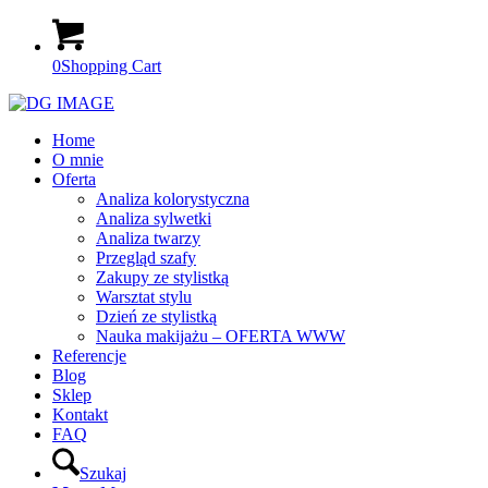
0
Shopping Cart
Home
O mnie
Oferta
Analiza kolorystyczna
Analiza sylwetki
Analiza twarzy
Przegląd szafy
Zakupy ze stylistką
Warsztat stylu
Dzień ze stylistką
Nauka makijażu – OFERTA WWW
Referencje
Blog
Sklep
Kontakt
FAQ
Szukaj