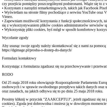
czy przejścia pomiędzy poszczególnymi podstronami. Wiąże się to z
• Korzystam z narzędzi remarketingowych, takich jak Facebook Pixe
• Wyświetlam na stronie filmy pochodzące z serwisu YouTube oraz V
Vimeo.
• Zapewniam możliwość korzystania z funkcji społecznościowych, tak
się z wykorzystywaniem plików cookies administratorów serwisów s
• Wykorzystuję pliki cookies, byś mógł w sposób komfortowy korzyst
Wycofanie zgody
Aby usunąc swoje zgody należy skontatkować się z nami za pomocą f
https://dgimage.pl/prosba-o-dostep-do-danych/
Formularz kontaktowy
Korzystając z formularza zgadzasz się na przechowywanie i przetwar
RODO
Od 25 maja 2018 roku obowiązuje Rozporządzenie Parlamentu Europe
osobowych i w sprawie swobodnego przepływu takich danych oraz 
oraz zasadach, na jakich odbywa się to po dniu 25 maja 2018 roku.
Prosimy kliknij w przycisk "ZAAKCEPTUJ", jeżeli zgadzasz się na 
cookies). Zgoda jest dobrowolna i możesz ją w dowolnym momencie w