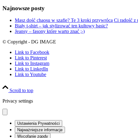
Najnowsze posty
Masz dość chaosu w szafie? Te 3 kroki przywrócą Ci radość z 
Biały t-shirt – jak stylizować ten kultowy basic?
Jeansy – fasony które warto znać ;-)
© Copyright - DG IMAGE
Link to Facebook
Link to Pinterest
Link to Instagram
Link to LinkedIn
Link to Youtube
Scroll to top
Privacy settings
Ustawienia Prywatności
Najważniejsze informacje
Wycofanie zgody