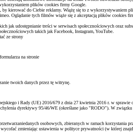
 wykorzystaniem plików cookies firmy Google.
l, by kierować do Ciebie reklamy. Wiążę się to z wykorzystywaniem p
imeo. Oglądanie tych filmów wiąże się z akceptacją plików cookies f
ich jak udostępnianie treści w serwisach społecznościowych oraz subs
połecznościowych takich jak Facebook, Instagram, YouTube.
ać ze strony
ormularza na stronie
zanie twoich danych przez tę witrynę.
jskiego i Rady (UE) 2016/679 z dnia 27 kwietnia 2016 r. w sprawie
uchylenia dyrektywy 95/46/WE (określane jako "RODO"). W związku 
przetwarzaniedanych osobowych, zbieranych w ramach korzystania pr
ycofać zmieniając ustawienia w polityce prywatności (w której znajd