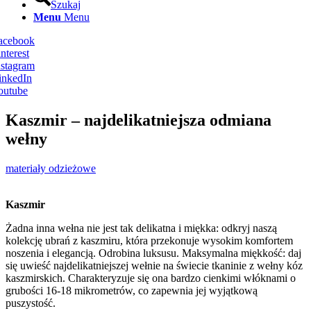
Szukaj
Menu
Menu
Facebook
nterest
nstagram
inkedIn
outube
Kaszmir – najdelikatniejsza odmiana
wełny
materiały odzieżowe
Kaszmir
Żadna inna wełna nie jest tak delikatna i miękka: odkryj naszą
kolekcję ubrań z kaszmiru, która przekonuje wysokim komfortem
noszenia i elegancją. Odrobina luksusu. Maksymalna miękkość: daj
się uwieść najdelikatniejszej wełnie na świecie tkaninie z wełny kóz
kaszmirskich. Charakteryzuje się ona bardzo cienkimi włóknami o
grubości 16-18 mikrometrów, co zapewnia jej wyjątkową
puszystość.