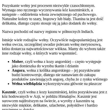
Pozyskanie wełny jest procesem niezwykle czasochłonnym.
Wymaga ono ręcznego wyczesywania kóz kaszmirskich, a
następnie – oddzielenia włosia zewnętrznego od puchowego.
Naturalne kolory to szary, brązowy lub biały. Tkanina ta jest dość
delikatna, dlatego często stosuje się ją jako dodatek do wełny.
Nazwa pochodzi od nazwy regionu w północnych Indiach.
Istnieje wiele rodzajów wełny. Oczywiście najpopularniejszą jest
wełna owcza, szczególnej uwadze polecam wełnę merynosową,
która dostarcza najwartościowsze włókna. Mamy do wyboru także
inne rodzaje wełny, o których warto wspomnieć.
Moher
, czyli wełna z kozy angorskiej – często występuje
jako domieszka do wyrobu tkanin i dzianin
Angora
, wełna z królika angorskiego – jej pozyskiwanie
budzi kontrowersje, dlatego nie namawiam do zakupu
produktów zawierających angorę, chyba że z rynku wtórnego
Wełna wielbłądzia
wykorzystywana głównie na płaszcze
Kaszmir
, czyli wełna z kozy kaszmirskiej, która pozyskiwana jest z
kóz hodowanych w Azji, w pobliżu Himalajów. Kaszmir jest
surowcem najdroższym na świecie, a wyroby z kaszmiru są
niezwykle miękkie, delikatne, szlachetne, połyskliwe i bardzo
przyjemne w dotyku