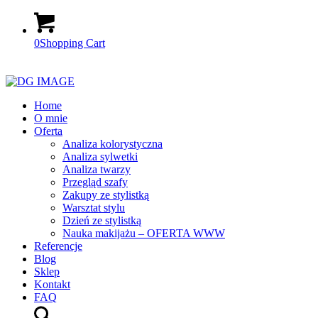
0
Shopping Cart
Home
O mnie
Oferta
Analiza kolorystyczna
Analiza sylwetki
Analiza twarzy
Przegląd szafy
Zakupy ze stylistką
Warsztat stylu
Dzień ze stylistką
Nauka makijażu – OFERTA WWW
Referencje
Blog
Sklep
Kontakt
FAQ