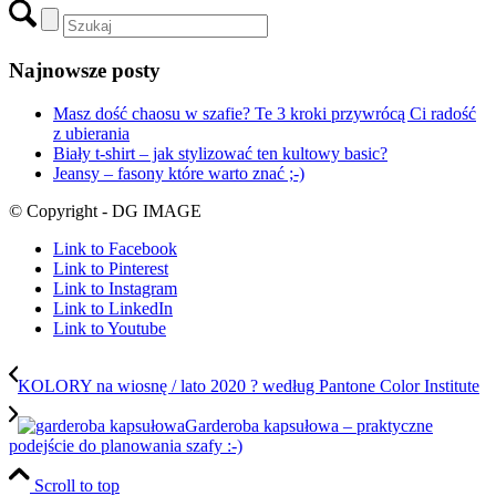
Najnowsze posty
Masz dość chaosu w szafie? Te 3 kroki przywrócą Ci radość
z ubierania
Biały t-shirt – jak stylizować ten kultowy basic?
Jeansy – fasony które warto znać ;-)
© Copyright - DG IMAGE
Link to Facebook
Link to Pinterest
Link to Instagram
Link to LinkedIn
Link to Youtube
KOLORY na wiosnę / lato 2020 ? według Pantone Color Institute
Garderoba kapsułowa – praktyczne
podejście do planowania szafy :-)
Scroll to top