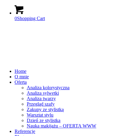
0
Shopping Cart
Home
O mnie
Oferta
Analiza kolorystyczna
Analiza sylwetki
Analiza twarzy
Przegląd szafy
Zakupy ze stylistką
Warsztat stylu
Dzień ze stylistką
Nauka makijażu – OFERTA WWW
Referencje