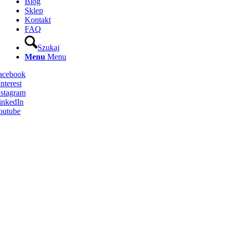
Blog
Sklep
Kontakt
FAQ
Szukaj
Menu
Menu
Facebook
nterest
nstagram
inkedIn
outube