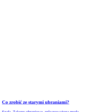
Co zrobić ze starymi ubraniami?
Szafa
,
Zakupy ubraniowe
,
zrównoważona moda