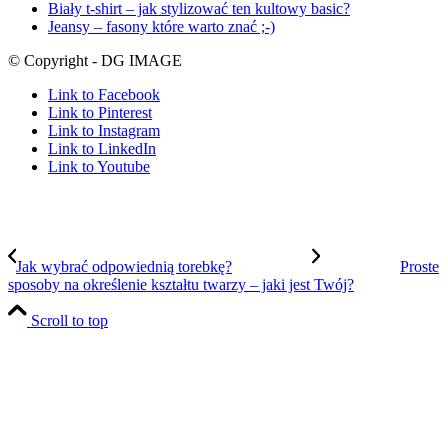
Biały t-shirt – jak stylizować ten kultowy basic?
Jeansy – fasony które warto znać ;-)
© Copyright - DG IMAGE
Link to Facebook
Link to Pinterest
Link to Instagram
Link to LinkedIn
Link to Youtube
Jak wybrać odpowiednią torebkę?
Proste
sposoby na określenie kształtu twarzy – jaki jest Twój?
Scroll to top