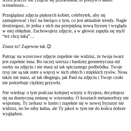
scenariuszu…
Przeglądasz zdjęcia pięknych kobiet, celebrytek, aby się
zainspirować i być na bieżąco z tym, co jest aktualnie trendy. Nagle
dostrzegasz, że jedna z nich ma przepiękną nową fryzurę i wygląda
w niej obłędnie. Zachowujesz zdjęcie, a w głowie zapętla się myśl
“też chcę taką”…
Znasz to? Zapewne tak 😉
Patrząc na wzorcowe zdjęcie zupełnie nie widzisz, że twoja twarz
jest zupełnie inna. Bo raczej szersza i bardziej geometryczna niż
osoby na zdjęciu i nie masz aż tak spiczastego podbródka. Twoje
rysy nie są tak ostre a więcej w nich obłych i miękkich rysów. Nosa
także nie masz, aż tak długiego, jak Pani na zdjęciu i Twoje czoło
nie potrzebuje ciężkiej grzywki.
Nie wiedząc o tym podczas kolejnej wizyty u fryzjera, decydujesz
się na drastyczną zmianę w wizerunku. O kosztach metamorfozy nie
wspomnę. Ty zerkasz w lustro i zupełnie się w nowej fryzurze nie
widzisz, no bo niby ładna, ale Ty jakoś w tym nie do końca dobrze
wyglądasz.