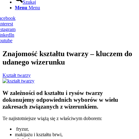
Szukaj
Menu
Menu
Facebook
nterest
nstagram
inkedIn
outube
Znajomość kształtu twarzy – kluczem do
udanego wizerunku
Kształt twarzy
W zależności od kształtu i rysów twarzy
dokonujemy odpowiednich wyborów w wielu
zakresach związanych z wizerunkiem.
Te najistotniejsze wiążą się z właściwym doborem:
fryzur,
makijażu i kształtu brwi,