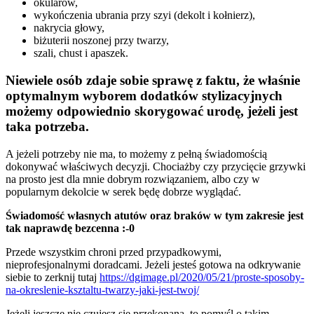
okularów,
wykończenia ubrania przy szyi (dekolt i kołnierz),
nakrycia głowy,
biżuterii noszonej przy twarzy,
szali, chust i apaszek.
Niewiele osób zdaje sobie sprawę z faktu, że właśnie
optymalnym wyborem dodatków stylizacyjnych
możemy odpowiednio skorygować urodę, jeżeli jest
taka potrzeba.
A jeżeli potrzeby nie ma, to możemy z pełną świadomością
dokonywać właściwych decyzji. Chociażby czy przycięcie grzywki
na prosto jest dla mnie dobrym rozwiązaniem, albo czy w
popularnym dekolcie w serek będę dobrze wyglądać.
Świadomość własnych atutów oraz braków w tym zakresie jest
tak naprawdę bezcenna :-0
Przede wszystkim chroni przed przypadkowymi,
nieprofesjonalnymi doradcami. Jeżeli jesteś gotowa na odkrywanie
siebie to zerknij tutaj
https://dgimage.pl/2020/05/21/proste-sposoby-
na-okreslenie-ksztaltu-twarzy-jaki-jest-twoj/
Jeżeli jeszcze nie czujesz się przekonana, to pomyśl o takim