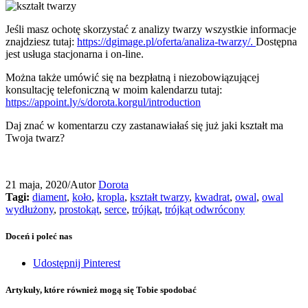
Jeśli masz ochotę skorzystać z analizy twarzy wszystkie informacje
znajdziesz tutaj:
https://dgimage.pl/oferta/analiza-twarzy/.
Dostępna
jest usługa stacjonarna i on-line.
Można także umówić się na bezpłatną i niezobowiązującej
konsultację telefoniczną w moim kalendarzu tutaj:
https://appoint.ly/s/dorota.korgul/introduction
Daj znać w komentarzu czy zastanawiałaś się już jaki kształt ma
Twoja twarz?
21 maja, 2020
/
Autor
Dorota
Tagi:
diament
,
koło
,
kropla
,
kształt twarzy
,
kwadrat
,
owal
,
owal
wydłużony
,
prostokąt
,
serce
,
trójkąt
,
trójkąt odwrócony
Doceń i poleć nas
Udostępnij Pinterest
Artykuły, które również mogą się Tobie spodobać