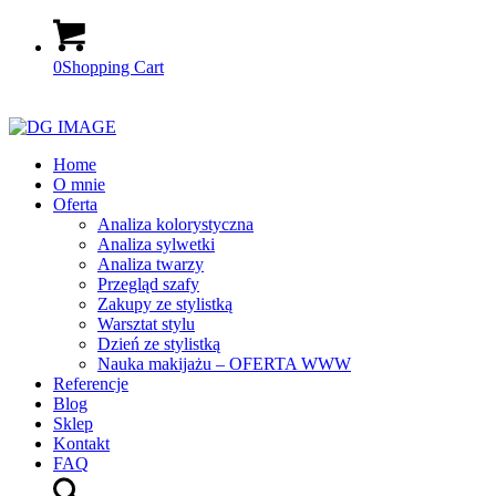
0
Shopping Cart
Home
O mnie
Oferta
Analiza kolorystyczna
Analiza sylwetki
Analiza twarzy
Przegląd szafy
Zakupy ze stylistką
Warsztat stylu
Dzień ze stylistką
Nauka makijażu – OFERTA WWW
Referencje
Blog
Sklep
Kontakt
FAQ