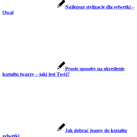
Najlepsze stylizacje dla sylwetki –
Owal
Proste sposoby na określenie
kształtu twarzy – jaki jest Twój?
Jak dobrać jeansy do kształtu
sylwetki