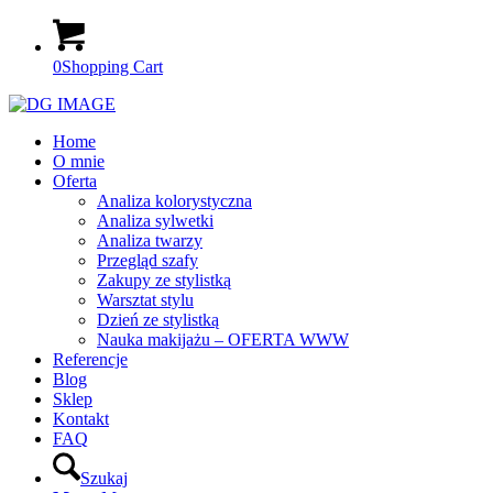
0
Shopping Cart
Home
O mnie
Oferta
Analiza kolorystyczna
Analiza sylwetki
Analiza twarzy
Przegląd szafy
Zakupy ze stylistką
Warsztat stylu
Dzień ze stylistką
Nauka makijażu – OFERTA WWW
Referencje
Blog
Sklep
Kontakt
FAQ
Szukaj