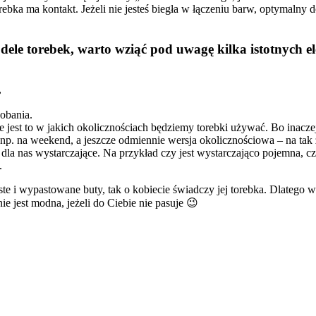
rebka ma kontakt. Jeżeli nie jesteś biegła w łączeniu barw, optymalny 
ele torebek, warto wziąć pod uwagę kilka istotnych 
,
dobania.
jest to w jakich okolicznościach będziemy torebki używać. Bo inaczej
np. na weekend, a jeszcze odmiennie wersja okolicznościowa – na tak
la nas wystarczające. Na przykład czy jest wystarczająco pojemna, cz
.
e i wypastowane buty, tak o kobiecie świadczy jej torebka. Dlatego wa
e jest modna, jeżeli do Ciebie nie pasuje 😉