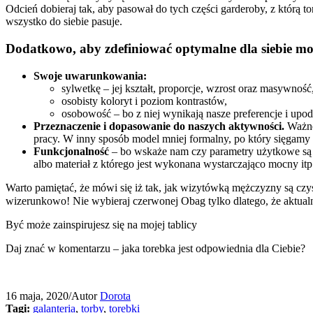
Odcień dobieraj tak, aby pasował do tych części garderoby, z którą to
wszystko do siebie pasuje.
Dodatkowo, aby zdefiniować optymalne dla siebie mod
Swoje uwarunkowania:
sylwetkę – jej kształt, proporcje, wzrost oraz masywność
osobisty koloryt i poziom kontrastów,
osobowość – bo z niej wynikają nasze preferencje i upo
Przeznaczenie i dopasowanie do naszych aktywności.
Ważne 
pracy. W inny sposób model mniej formalny, po który sięgamy 
Funkcjonalność
– bo wskaże nam czy parametry użytkowe są d
albo materiał z którego jest wykonana wystarczająco mocny itp
Warto pamiętać, że mówi się iż tak, jak wizytówką mężczyzny są czyst
wizerunkowo! Nie wybieraj czerwonej Obag tylko dlatego, że aktualni
Być może zainspirujesz się na mojej tablicy
Daj znać w komentarzu – jaka torebka jest odpowiednia dla Ciebie?
16 maja, 2020
/
Autor
Dorota
Tagi:
galanteria
,
torby
,
torebki