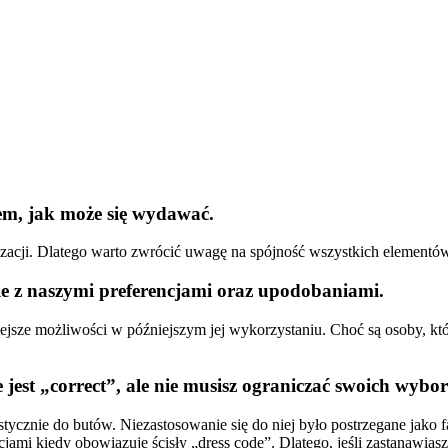
iem, jak może się wydawać.
izacji. Dlatego warto zwrócić uwagę na spójność wszystkich element
nie z naszymi preferencjami oraz upodobaniami.
iejsze możliwości w późniejszym jej wykorzystaniu. Choć są osoby, k
 jest „correct”, ale nie musisz ograniczać swoich wybo
ycznie do butów. Niezastosowanie się do niej było postrzegane jako fau
mi kiedy obowiązuje ścisły „dress code”. Dlatego, jeśli zastanawiasz 