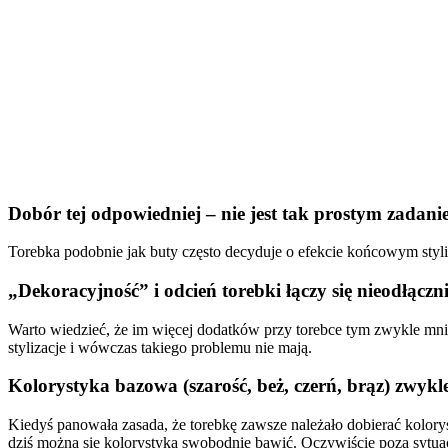
Dobór tej odpowiedniej – nie jest tak prostym zadan
Torebka podobnie jak buty często decyduje o efekcie końcowym styl
„Dekoracyjność” i odcień torebki łączy się nieodłącz
Warto wiedzieć, że im więcej dodatków przy torebce tym zwykle mn
stylizacje i wówczas takiego problemu nie mają.
Kolorystyka bazowa (szarość, beż, czerń, brąz) zwykle
Kiedyś panowała zasada, że torebkę zawsze należało dobierać koloryst
dziś można się kolorystyką swobodnie bawić. Oczywiście poza sytuacja