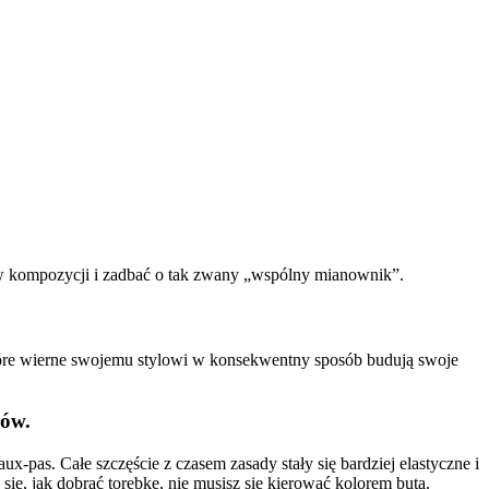
ów kompozycji i zadbać o tak zwany „wspólny mianownik”.
tóre wierne swojemu stylowi w konsekwentny sposób budują swoje
rów.
x-pas. Całe szczęście z czasem zasady stały się bardziej elastyczne i
się, jak dobrać torebkę, nie musisz się kierować kolorem buta.