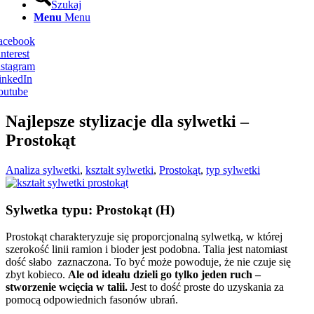
Szukaj
Menu
Menu
Facebook
nterest
nstagram
inkedIn
outube
Najlepsze stylizacje dla sylwetki –
Prostokąt
Analiza sylwetki
,
kształt sylwetki
,
Prostokąt
,
typ sylwetki
Sylwetka typu: Prostokąt (H)
Prostokąt charakteryzuje się proporcjonalną sylwetką, w której
szerokość linii ramion i bioder jest podobna. Talia jest natomiast
dość słabo zaznaczona. To być może powoduje, że nie czuje się
zbyt kobieco.
Ale od ideału dzieli go tylko jeden ruch –
stworzenie wcięcia w talii.
Jest to dość proste do uzyskania za
pomocą odpowiednich fasonów ubrań.