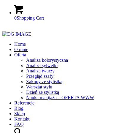
0
Shopping Cart
Home
O mnie
Oferta
Analiza kolorystyczna
Analiza sylwetki
Analiza twarzy
Przegląd szafy
Zakupy ze stylistką
Warsztat stylu
Dzień ze stylistką
Nauka makijażu – OFERTA WWW
Referencje
Blog
Sklep
Kontakt
FAQ