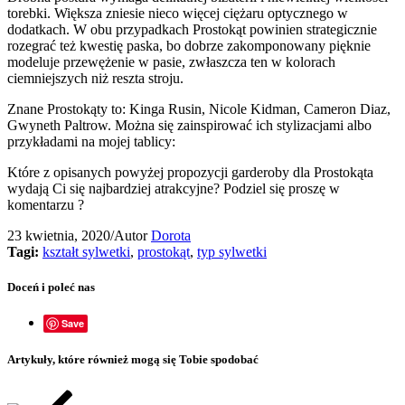
torebki. Większa zniesie nieco więcej ciężaru optycznego w
dodatkach. W obu przypadkach Prostokąt powinien strategicznie
rozegrać też kwestię paska, bo dobrze zakomponowany pięknie
modeluje przewężenie w pasie, zwłaszcza ten w kolorach
ciemniejszych niż reszta stroju.
Znane Prostokąty to: Kinga Rusin, Nicole Kidman, Cameron Diaz,
Gwyneth Paltrow. Można się zainspirować ich stylizacjami albo
przykładami na mojej tablicy:
Które z opisanych powyżej propozycji garderoby dla Prostokąta
wydają Ci się najbardziej atrakcyjne? Podziel się proszę w
komentarzu ?
23 kwietnia, 2020
/
Autor
Dorota
Tagi:
kształt sylwetki
,
prostokąt
,
typ sylwetki
Doceń i poleć nas
Save
Artykuły, które również mogą się Tobie spodobać