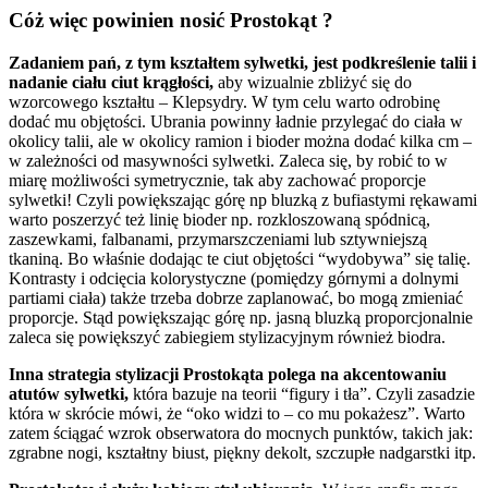
Cóż więc powinien nosić Prostokąt ?
Zadaniem pań, z tym kształtem sylwetki, jest podkreślenie talii i
nadanie ciału ciut krągłości,
aby wizualnie zbliżyć się do
wzorcowego kształtu – Klepsydry. W tym celu warto odrobinę
dodać mu objętości. Ubrania powinny ładnie przylegać do ciała w
okolicy talii, ale w okolicy ramion i bioder można dodać kilka cm –
w zależności od masywności sylwetki. Zaleca się, by robić to w
miarę możliwości symetrycznie, tak aby zachować proporcje
sylwetki! Czyli powiększając górę np bluzką z bufiastymi rękawami
warto poszerzyć też linię bioder np. rozkloszowaną spódnicą,
zaszewkami, falbanami, przymarszczeniami lub sztywniejszą
tkaniną. Bo właśnie dodając te ciut objętości “wydobywa” się talię.
Kontrasty i odcięcia kolorystyczne (pomiędzy górnymi a dolnymi
partiami ciała) także trzeba dobrze zaplanować, bo mogą zmieniać
proporcje. Stąd powiększając górę np. jasną bluzką proporcjonalnie
zaleca się powiększyć zabiegiem stylizacyjnym również biodra.
Inna strategia stylizacji Prostokąta polega na akcentowaniu
atutów sylwetki,
która bazuje na teorii “figury i tła”. Czyli zasadzie
która w skrócie mówi, że “oko widzi to – co mu pokażesz”. Warto
zatem ściągać wzrok obserwatora do mocnych punktów, takich jak:
zgrabne nogi, kształtny biust, piękny dekolt, szczupłe nadgarstki itp.