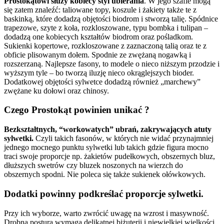
Prostokątowi służy kobiecy styl ubierania
. W jego szafie mogą
się zatem znaleźć: taliowane topy, koszule i żakiety także te z
baskinką, które dodadzą objętości biodrom i stworzą talię. Spódnice
trapezowe, szyte z koła, rozkloszowane, typu bombka i tulipan –
dodadzą one kobiecych kształtów biodrom oraz pośladkom.
Sukienki kopertowe, rozkloszowane z zaznaczoną talią oraz te z
obficie plisowanym dołem. Spodnie ze zwężaną nogawką i
rozszerzaną. Najlepsze fasony, to modele o nieco niższym przodzie i
wyższym tyle – bo tworzą iluzję nieco okrąglejszych bioder.
Dodatkowej objętości sylwetce dodadzą również „marchewy”
zwężane ku dołowi oraz chinosy.
Czego Prostokąt powinien unikać ?
Bezkształtnych, “workowatych” ubrań, zakrywających atuty
sylwetki.
Czyli takich fasonów, w których nie widać przynajmniej
jednego mocnego punktu sylwetki lub takich gdzie figura mocno
traci swoje proporcje np. żakietów pudełkowych, obszernych bluz,
dłuższych swetrów czy bluzek noszonych na wierzch do
obszernych spodni. Nie poleca się także sukienek ołówkowych.
Dodatki powinny podkreślać proporcje sylwetki.
Przy ich wyborze, warto zwrócić uwagę na wzrost i masywność.
Drobna postura wymaga delikatnej biżuterii i niewielkiej wielkości