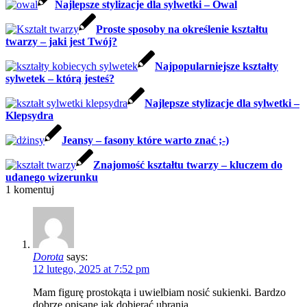
Najlepsze stylizacje dla sylwetki – Owal
Proste sposoby na określenie kształtu
twarzy – jaki jest Twój?
Najpopularniejsze kształty
sylwetek – którą jesteś?
Najlepsze stylizacje dla sylwetki –
Klepsydra
Jeansy – fasony które warto znać ;-)
Znajomość kształtu twarzy – kluczem do
udanego wizerunku
1
komentuj
Dorota
says:
12 lutego, 2025 at 7:52 pm
Mam figurę prostokąta i uwielbiam nosić sukienki. Bardzo
dobrze opisane jak dobierać ubrania.