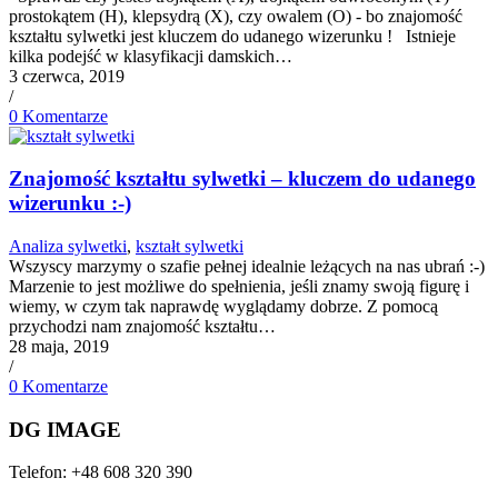
prostokątem (H), klepsydrą (X), czy owalem (O) - bo znajomość
kształtu sylwetki jest kluczem do udanego wizerunku ! Istnieje
kilka podejść w klasyfikacji damskich…
3 czerwca, 2019
/
0 Komentarze
Znajomość kształtu sylwetki – kluczem do udanego
wizerunku :-)
Analiza sylwetki
,
kształt sylwetki
Wszyscy marzymy o szafie pełnej idealnie leżących na nas ubrań :-)
Marzenie to jest możliwe do spełnienia, jeśli znamy swoją figurę i
wiemy, w czym tak naprawdę wyglądamy dobrze. Z pomocą
przychodzi nam znajomość kształtu…
28 maja, 2019
/
0 Komentarze
DG IMAGE
Telefon: +48 608 320 390