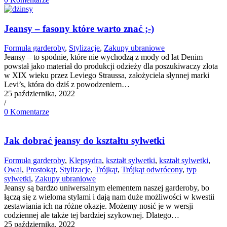
Jeansy – fasony które warto znać ;-)
Formuła garderoby
,
Stylizacje
,
Zakupy ubraniowe
Jeansy – to spodnie, które nie wychodzą z mody od lat Denim
powstał jako materiał do produkcji odzieży dla poszukiwaczy złota
w XIX wieku przez Leviego Straussa, założyciela słynnej marki
Levi’s, która do dziś z powodzeniem…
25 października, 2022
/
0 Komentarze
Jak dobrać jeansy do kształtu sylwetki
Formuła garderoby
,
Klepsydra
,
kształt sylwetki
,
kształt sylwetki
,
Owal
,
Prostokąt
,
Stylizacje
,
Trójkąt
,
Trójkąt odwrócony
,
typ
sylwetki
,
Zakupy ubraniowe
Jeansy są bardzo uniwersalnym elementem naszej garderoby, bo
łączą się z wieloma stylami i dają nam duże możliwości w kwestii
zestawiania ich na różne okazje. Możemy nosić je w wersji
codziennej ale także tej bardziej szykownej. Dlatego…
25 października, 2022