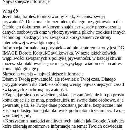
Najważniejsze informacje
Witaj 🙂
Jeżeli tutaj trafiłeś, to niezawodny znak, że cenisz swoją
prywatność. Doskonale to rozumiem, dlatego przygotowałam dla
Ciebie ten dokument, w którym znajdziesz zasady przetwarzania
danych osobowych oraz wykorzystywania plików cookies i innych
technologii śledzących w związku z korzystaniem ze strony
internetowej www.dgimage.pl.
Informacja formalna na początek – administratorem strony jest DG
IMAGE Dorota Korgul-Gawlikowska. W razie jakichkolwiek
wątpliwości związanych z polityką prywatności, w każdej chwili
możesz skontaktować się ze mną, wysyłając wiadomość na adres
kontakt@dgimage.pl
Skrócona wersja – najważniejsze informacje
Dbam o Twoją prywatność, ale również o Twój czas. Dlatego
przygotowałem dla Ciebie skróconą wersję najważniejszych zasad
związanych z ochroną prywatności.
• Zapisując się do newslettera, składając zamówienie lub po prostu
kontaktując się ze mną, przekazujesz mi swoje dane osobowe, a ja
gwarantuję Ci, że Twoje dane pozostaną poufne, bezpieczne i nie
zostaną udostępnione jakimkolwiek podmiotom trzecim bez Twojej
wyraźnej zgody.
• Korzystam z narzędzi analitycznych, takich jak Google Analytics,
które zbierają anonimowe informacje na temat Twoich odwiedzin