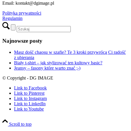
Email: kontakt@dgimage.pl
Polityka prywatności
Regulamin
Najnowsze posty
Masz dość chaosu w szafie? Te 3 kroki przywrócą Ci radość
z ubierania
Biały t-shirt – jak stylizować ten kultowy basic?
Jeansy – fasony które warto znać ;-)
© Copyright - DG IMAGE
Link to Facebook
Link to Pinterest
Link to Instagram
Link to LinkedIn
Link to Youtube
Scroll to top