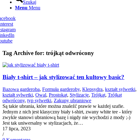
Szukaj
Menu
Menu
Facebook
nterest
nstagram
inkedIn
outube
Tag Archive for:
trójkąt odwrócony
Biały t-shirt – jak stylizować ten kultowy basic?
Bazowa garderoba
,
Formuła garderoby
,
Klepsydra
,
kształt sylwetki
,
kształt sylwetki
,
Owal
,
Prostokąt
,
Stylizacje
,
Trójkąt
,
Trójkąt
odwrócony
,
typ sylwetki
,
Zakupy ubraniowe
Są takie ubrania, które można znaleźć prawie w każdej szafie.
Jednym z nich jest klasyczny biały t-shirt, zwany white tee - który
zwykle stanowi ubraniową bazę i nigdy nie wychodzi z mody ;-)
Jest tak uniwersalny w stylizacjach, że…
17 lipca, 2023
/
0 Komentarze