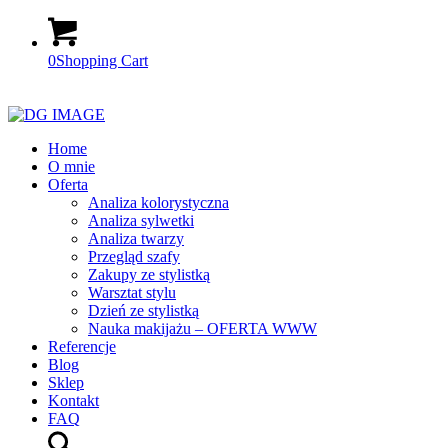
0
Shopping Cart
Home
O mnie
Oferta
Analiza kolorystyczna
Analiza sylwetki
Analiza twarzy
Przegląd szafy
Zakupy ze stylistką
Warsztat stylu
Dzień ze stylistką
Nauka makijażu – OFERTA WWW
Referencje
Blog
Sklep
Kontakt
FAQ