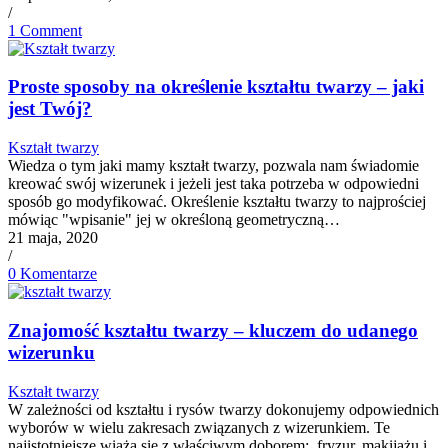
/
1 Comment
Proste sposoby na określenie kształtu twarzy – jaki
jest Twój?
Kształt twarzy
Wiedza o tym jaki mamy kształt twarzy, pozwala nam świadomie
kreować swój wizerunek i jeżeli jest taka potrzeba w odpowiedni
sposób go modyfikować. Określenie kształtu twarzy to najprościej
mówiąc "wpisanie" jej w określoną geometryczną…
21 maja, 2020
/
0 Komentarze
Znajomość kształtu twarzy – kluczem do udanego
wizerunku
Kształt twarzy
W zależności od kształtu i rysów twarzy dokonujemy odpowiednich
wyborów w wielu zakresach związanych z wizerunkiem. Te
najistotniejsze wiążą się z właściwym doborem: fryzur, makijażu i