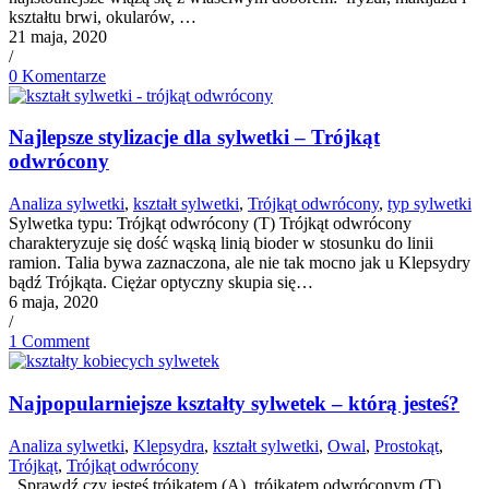
kształtu brwi, okularów, …
21 maja, 2020
/
0 Komentarze
Najlepsze stylizacje dla sylwetki – Trójkąt
odwrócony
Analiza sylwetki
,
kształt sylwetki
,
Trójkąt odwrócony
,
typ sylwetki
Sylwetka typu: Trójkąt odwrócony (T) Trójkąt odwrócony
charakteryzuje się dość wąską linią bioder w stosunku do linii
ramion. Talia bywa zaznaczona, ale nie tak mocno jak u Klepsydry
bądź Trójkąta. Ciężar optyczny skupia się…
6 maja, 2020
/
1 Comment
Najpopularniejsze kształty sylwetek – którą jesteś?
Analiza sylwetki
,
Klepsydra
,
kształt sylwetki
,
Owal
,
Prostokąt
,
Trójkąt
,
Trójkąt odwrócony
Sprawdź czy jesteś trójkątem (A), trójkątem odwróconym (T)