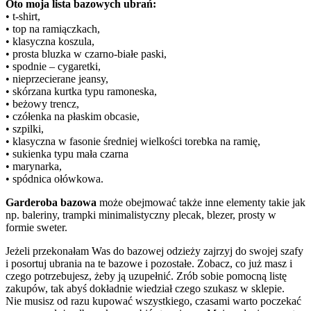
Oto moja lista bazowych ubrań:
• t-shirt,
• top na ramiączkach,
• klasyczna koszula,
• prosta bluzka w czarno-białe paski,
• spodnie – cygaretki,
• nieprzecierane jeansy,
• skórzana kurtka typu ramoneska,
• beżowy trencz,
• czółenka na płaskim obcasie,
• szpilki,
• klasyczna w fasonie średniej wielkości torebka na ramię,
• sukienka typu mała czarna
• marynarka,
• spódnica ołówkowa.
Garderoba bazowa
może obejmować także inne elementy takie jak
np. baleriny, trampki minimalistyczny plecak, blezer, prosty w
formie sweter.
Jeżeli przekonałam Was do bazowej odzieży zajrzyj do swojej szafy
i posortuj ubrania na te bazowe i pozostałe. Zobacz, co już masz i
czego potrzebujesz, żeby ją uzupełnić. Zrób sobie pomocną listę
zakupów, tak abyś dokładnie wiedział czego szukasz w sklepie.
Nie musisz od razu kupować wszystkiego, czasami warto poczekać