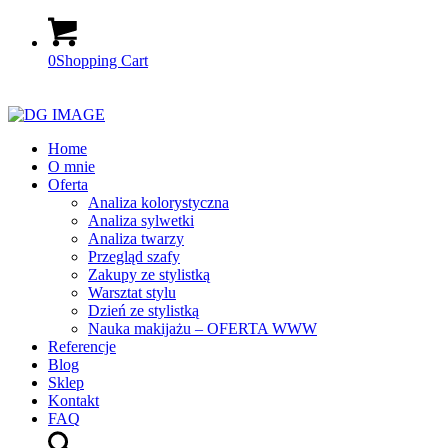
0
Shopping Cart
Home
O mnie
Oferta
Analiza kolorystyczna
Analiza sylwetki
Analiza twarzy
Przegląd szafy
Zakupy ze stylistką
Warsztat stylu
Dzień ze stylistką
Nauka makijażu – OFERTA WWW
Referencje
Blog
Sklep
Kontakt
FAQ