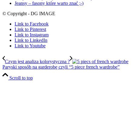
Jeansy – fasony które warto znać ;-)
© Copyright - DG IMAGE
Link to Facebook
Link to Pinterest
Link to Instagram
Link to LinkedIn
Link to Youtube
Czym jest analiza kolorystyczna ?
Paryski sposób na garderobę czyli “5 piece french wardrobe”
Scroll to top