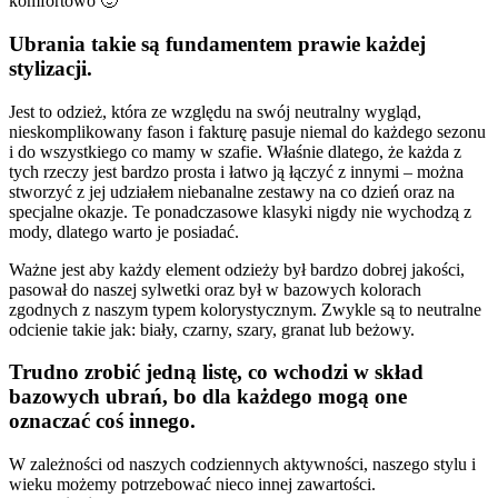
komfortowo 🙂
Ubrania takie są fundamentem prawie każdej
stylizacji.
Jest to odzież, która ze względu na swój neutralny wygląd,
nieskomplikowany fason i fakturę pasuje niemal do każdego sezonu
i do wszystkiego co mamy w szafie. Właśnie dlatego, że każda z
tych rzeczy jest bardzo prosta i łatwo ją łączyć z innymi – można
stworzyć z jej udziałem niebanalne zestawy na co dzień oraz na
specjalne okazje. Te ponadczasowe klasyki nigdy nie wychodzą z
mody, dlatego warto je posiadać.
Ważne jest aby każdy element odzieży był bardzo dobrej jakości,
pasował do naszej sylwetki oraz był w bazowych kolorach
zgodnych z naszym typem kolorystycznym. Zwykle są to neutralne
odcienie takie jak: biały, czarny, szary, granat lub beżowy.
Trudno zrobić jedną listę, co wchodzi w skład
bazowych ubrań, bo dla każdego mogą one
oznaczać coś innego.
W zależności od naszych codziennych aktywności, naszego stylu i
wieku możemy potrzebować nieco innej zawartości.