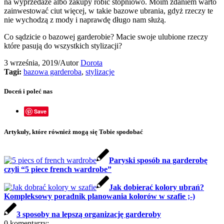
na wyprzedaże albo zakupy robić stopniowo. Moim zdaniem warto
zainwestować ciut więcej, w takie bazowe ubrania, gdyż rzeczy te
nie wychodzą z mody i naprawdę długo nam służą.
Co sądzicie o bazowej garderobie? Macie swoje ulubione rzeczy
które pasują do wszystkich stylizacji?
3 września, 2019
/
Autor
Dorota
Tagi:
bazowa garderoba
,
stylizacje
Doceń i poleć nas
Save
Artykuły, które również mogą się Tobie spodobać
Paryski sposób na garderobę
czyli “5 piece french wardrobe”
Jak dobierać kolory ubrań?
Kompleksowy poradnik planowania kolorów w szafie ;-)
3 sposoby na lepszą organizację garderoby
0
komentarzy: