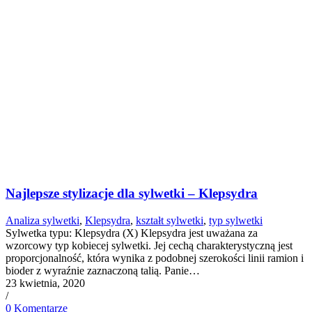
Najlepsze stylizacje dla sylwetki – Klepsydra
Analiza sylwetki
,
Klepsydra
,
kształt sylwetki
,
typ sylwetki
Sylwetka typu: Klepsydra (X) Klepsydra jest uważana za
wzorcowy typ kobiecej sylwetki. Jej cechą charakterystyczną jest
proporcjonalność, która wynika z podobnej szerokości linii ramion i
bioder z wyraźnie zaznaczoną talią. Panie…
23 kwietnia, 2020
/
0 Komentarze