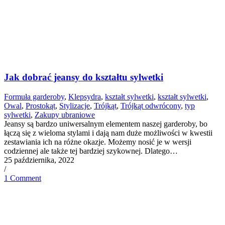
Jak dobrać jeansy do kształtu sylwetki
Formuła garderoby
,
Klepsydra
,
kształt sylwetki
,
kształt sylwetki
,
Owal
,
Prostokąt
,
Stylizacje
,
Trójkąt
,
Trójkąt odwrócony
,
typ
sylwetki
,
Zakupy ubraniowe
Jeansy są bardzo uniwersalnym elementem naszej garderoby, bo
łączą się z wieloma stylami i dają nam duże możliwości w kwestii
zestawiania ich na różne okazje. Możemy nosić je w wersji
codziennej ale także tej bardziej szykownej. Dlatego…
25 października, 2022
/
1 Comment