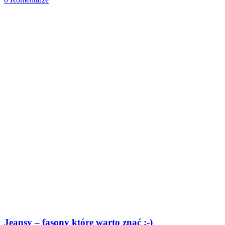
Jeansy – fasony które warto znać ;-)