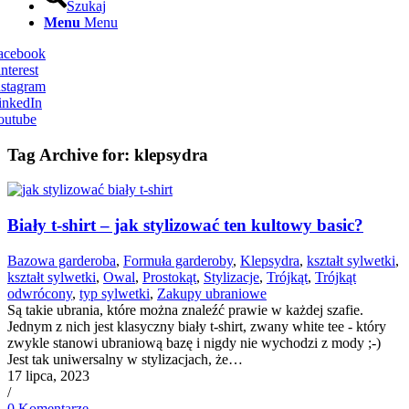
Szukaj
Menu
Menu
Facebook
nterest
nstagram
inkedIn
outube
Tag Archive for:
klepsydra
Biały t-shirt – jak stylizować ten kultowy basic?
Bazowa garderoba
,
Formuła garderoby
,
Klepsydra
,
kształt sylwetki
,
kształt sylwetki
,
Owal
,
Prostokąt
,
Stylizacje
,
Trójkąt
,
Trójkąt
odwrócony
,
typ sylwetki
,
Zakupy ubraniowe
Są takie ubrania, które można znaleźć prawie w każdej szafie.
Jednym z nich jest klasyczny biały t-shirt, zwany white tee - który
zwykle stanowi ubraniową bazę i nigdy nie wychodzi z mody ;-)
Jest tak uniwersalny w stylizacjach, że…
17 lipca, 2023
/
0 Komentarze