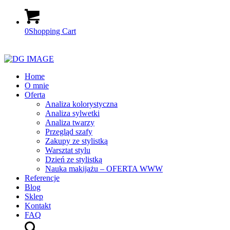
0
Shopping Cart
Home
O mnie
Oferta
Analiza kolorystyczna
Analiza sylwetki
Analiza twarzy
Przegląd szafy
Zakupy ze stylistką
Warsztat stylu
Dzień ze stylistką
Nauka makijażu – OFERTA WWW
Referencje
Blog
Sklep
Kontakt
FAQ