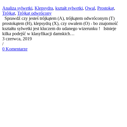
Analiza sylwetki
,
Klepsydra
,
kształt sylwetki
,
Owal
,
Prostokąt
,
Trójkąt
,
Trójkąt odwrócony
Sprawdź czy jesteś trójkątem (A), trójkątem odwróconym (T)
prostokątem (H), klepsydrą (X), czy owalem (O) - bo znajomość
kształtu sylwetki jest kluczem do udanego wizerunku ! Istnieje
kilka podejść w klasyfikacji damskich…
3 czerwca, 2019
/
0 Komentarze