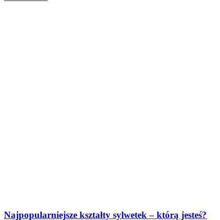
Najpopularniejsze kształty sylwetek – którą jesteś?