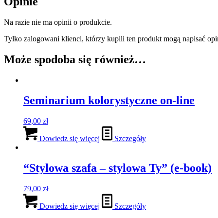
Opinie
Na razie nie ma opinii o produkcie.
Tylko zalogowani klienci, którzy kupili ten produkt mogą napisać opi
Może spodoba się również…
Seminarium kolorystyczne on-line
69,00
zł
Dowiedz się więcej
Szczegóły
“Stylowa szafa – stylowa Ty” (e-book)
79,00
zł
Dowiedz się więcej
Szczegóły