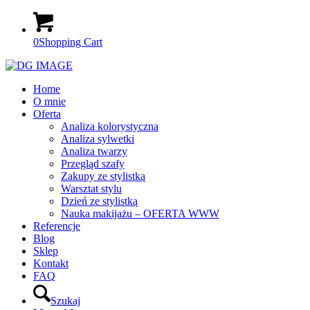
0
Shopping Cart
Home
O mnie
Oferta
Analiza kolorystyczna
Analiza sylwetki
Analiza twarzy
Przegląd szafy
Zakupy ze stylistką
Warsztat stylu
Dzień ze stylistką
Nauka makijażu – OFERTA WWW
Referencje
Blog
Sklep
Kontakt
FAQ
Szukaj