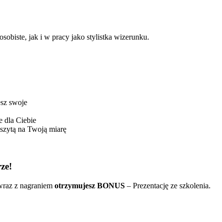
obiste, jak i w pracy jako stylistka wizerunku.
esz swoje
e dla Ciebie
ę szytą na Twoją miarę
rze!
 wraz z nagraniem
otrzymujesz BONUS
– Prezentację ze szkolenia.