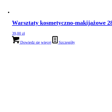
SESJA (60 minut) – Odzyskuję pewność
330,00
zł
Dowiedz się więcej
Szczegóły