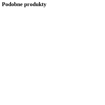
Podobne produkty
Warsztaty kosmetyczno-makijażowe 28
39,00
zł
Dowiedz się więcej
Szczegóły
PLANER e-book „Kapsułowa garderob
99,00
zł
Pierwotna cena wynosiła: 99,00 zł.
49,00
zł
Aktualna ce
Dowiedz się więcej
Szczegóły