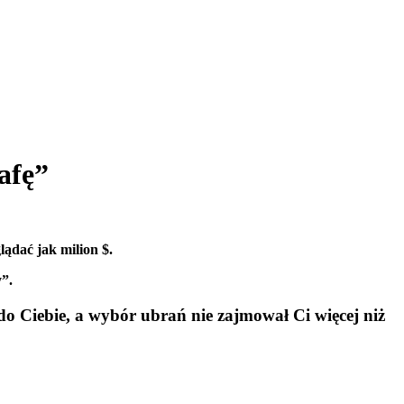
afę”
lądać jak milion $.
y”.
o Ciebie, a wybór ubrań nie zajmował Ci więcej niż