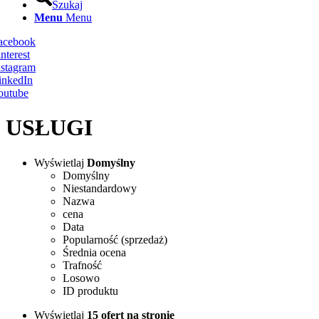
Szukaj
Menu
Menu
Facebook
nterest
nstagram
inkedIn
outube
USŁUGI
Wyświetlaj
Domyślny
Domyślny
Niestandardowy
Nazwa
cena
Data
Popularność (sprzedaż)
Średnia ocena
Trafność
Losowo
ID produktu
Wyświetlaj
15 ofert na stronie