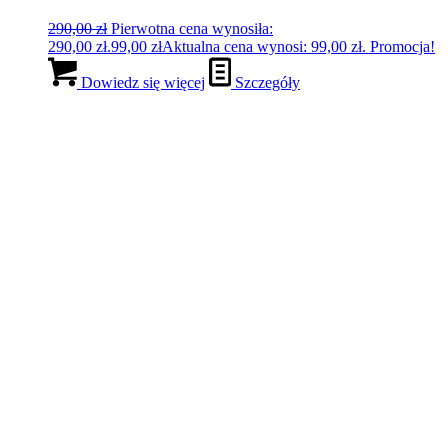
Sesja on-line – “Intro do
UZDROWIENIA FINANSÓW 💸”
222,00
zł
Pierwotna cena wynosiła:
222,00 zł.
44,00
zł
Aktualna cena wynosi: 44,00 zł.
Promocja!