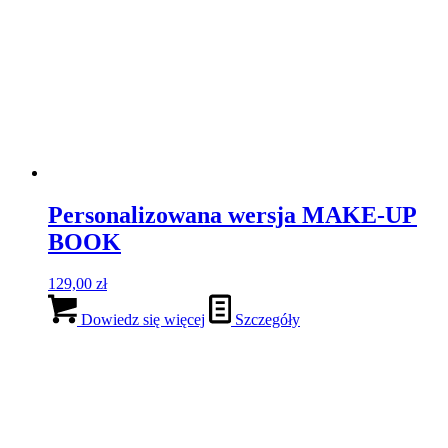
99,00
zł
Pierwotna cena wynosiła: 99,00 zł.
49,00
zł
Aktualna
cena wynosi: 49,00 zł.
Promocja!
Dowiedz się więcej
Szczegóły