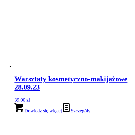
PLANER e-book „Kapsułowa
garderoba CASUAL jesień/zima
2022/23″