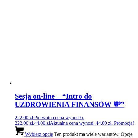
WARSZTATY ŚWIADOMEJ
PIELĘGNACJI & WIZERUNKU –
“Jesteś ważniejsza niż myślisz”
26.04.2023
35,00
zł
Dowiedz się więcej
Szczegóły