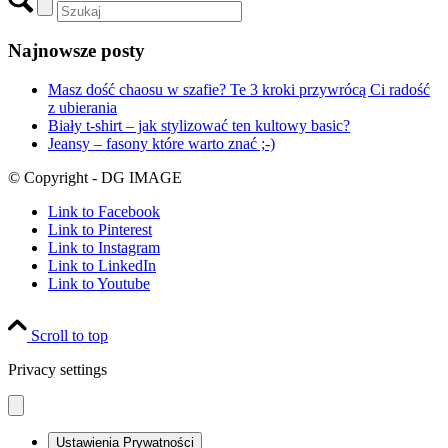
prywatność. Doskonale to rozumiem, dlatego przygotowałam dla
Ciebie ten dokument, w którym znajdziesz zasady przetwarzania
danych osobowych oraz wykorzystywania plików cookies i innych
technologii śledzących w związku z korzystaniem ze strony
internetowej www.dgimage.pl.
Informacja formalna na początek – administratorem strony jest DG
IMAGE Dorota Korgul-Gawlikowska. W razie jakichkolwiek
wątpliwości związanych z polityką prywatności, w każdej chwili
możesz skontaktować się ze mną, wysyłając wiadomość na adres
kontakt@dgimage.pl
Skrócona wersja – najważniejsze informacje
Dbam o Twoją prywatność, ale również o Twój czas. Dlatego
przygotowałem dla Ciebie skróconą wersję najważniejszych zasad
związanych z ochroną prywatności.
• Zapisując się do newslettera, składając zamówienie lub po prostu
kontaktując się ze mną, przekazujesz mi swoje dane osobowe, a ja
gwarantuję Ci, że Twoje dane pozostaną poufne, bezpieczne i nie
zostaną udostępnione jakimkolwiek podmiotom trzecim bez Twojej
wyraźnej zgody.
• Korzystam z narzędzi analitycznych, takich jak Google Analytics,
które zbierają anonimowe informacje na temat Twoich odwiedzin
strony, takie jak podstrony, które wyświetliłeś, czas, jaki spędziłeś
na stronie czy przejścia pomiędzy poszczególnymi podstronami.
Wiąże się to z wykorzystaniem plików cookies firmy Google.
• Korzystam z narzędzi remarketingowych, takich jak Facebook