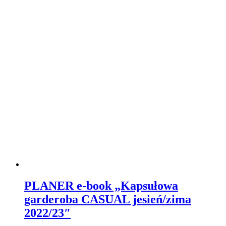
Analiza kolorystyczna – grupa (max 3
osoby)
990,00
zł
Dowiedz się więcej
Szczegóły
Strona 1 z 2
1
2
DG IMAGE
Telefon: +48 608 320 390
Email: kontakt@dgimage.pl
Polityka prywatności
Regulamin