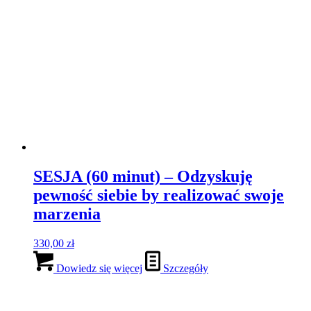
ANALIZA TWARZY on-line
290,00
zł
Pierwotna cena wynosiła:
290,00 zł.
99,00
zł
Aktualna cena wynosi: 99,00 zł.
Promocja!
Dowiedz się więcej
Szczegóły