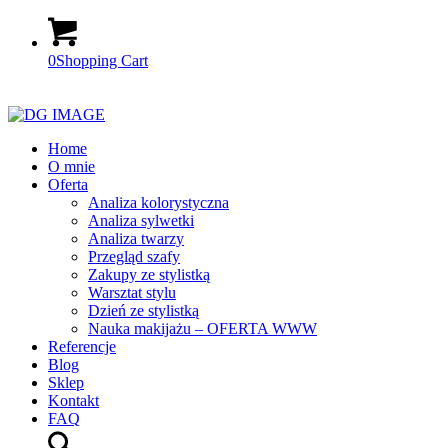
0
Shopping Cart
Home
O mnie
Oferta
Analiza kolorystyczna
Analiza sylwetki
Analiza twarzy
Przegląd szafy
Zakupy ze stylistką
Warsztat stylu
Dzień ze stylistką
Nauka makijażu – OFERTA WWW
Referencje
Blog
Sklep
Kontakt
FAQ