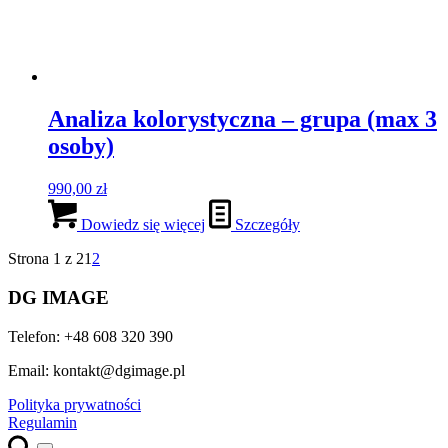
Ustawienia Prywatności
Najważniejsze informacje
Wycofanie zgody
Formularz kontaktowy
RODO
Cookies
Google Analytics
Ustawienia Prywatności
Ta strona używa ciasteczek oraz zewnętrznych skryptów dla
lepszego dostosowania treści do użytkownika.
Aby w pełni korzystać z naszego serwisu zaakceptuj zgodę na
zbieranie i przetwarzanie Twoich danych. Twoje dane są u nas
bezpieczne, a zgodę zawsze możesz wycofać.
NOTE:
Te ustawienia mają zastosowanie jedynie w przeglądarce i
na urządzeniu, którego teraz używasz.
Najważniejsze informacje
Witaj 🙂
Jeżeli tutaj trafiłeś, to niezawodny znak, że cenisz swoją