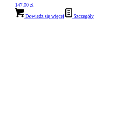
147,00
zł
Dowiedz się więcej
Szczegóły
KONSULTACJA WSTĘPNA –
TERAZ JA
199,00
zł
Dowiedz się więcej
Szczegóły
SESJA (60 minut) – Odzyskuję
pewność siebie by realizować swoje
marzenia
330,00
zł
Dowiedz się więcej
Szczegóły