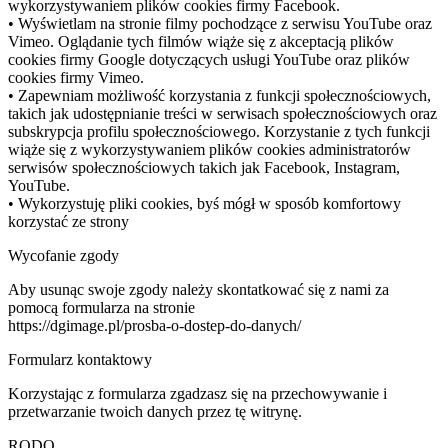
Google Analytics
Strona zbiera statystyki za pomocą Google Analytics. GA zbiera
identyfikatory online włączając pliki cookies, adresy IP oraz
identyfikatory urządzeń, identyfikatory klientów.
Jeśli nie chczesz byc idenksowany proszę skorzystaj z narzędzia
Google https://tools.google.com/dlpage/gaoptout
Enable?