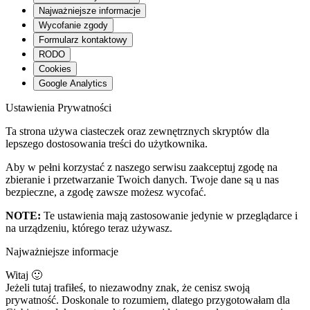
Pixel, by kierować do Ciebie reklamy. Wiążę się to z
wykorzystywaniem plików cookies firmy Facebook.
• Wyświetlam na stronie filmy pochodzące z serwisu YouTube oraz
Vimeo. Oglądanie tych filmów wiąże się z akceptacją plików
cookies firmy Google dotyczących usługi YouTube oraz plików
cookies firmy Vimeo.
• Zapewniam możliwość korzystania z funkcji społecznościowych,
takich jak udostępnianie treści w serwisach społecznościowych oraz
subskrypcja profilu społecznościowego. Korzystanie z tych funkcji
wiąże się z wykorzystywaniem plików cookies administratorów
serwisów społecznościowych takich jak Facebook, Instagram,
YouTube.
• Wykorzystuję pliki cookies, byś mógł w sposób komfortowy
korzystać ze strony
Wycofanie zgody
Aby usunąc swoje zgody należy skontatkować się z nami za
pomocą formularza na stronie
https://dgimage.pl/prosba-o-dostep-do-danych/
Formularz kontaktowy
Korzystając z formularza zgadzasz się na przechowywanie i
przetwarzanie twoich danych przez tę witrynę.