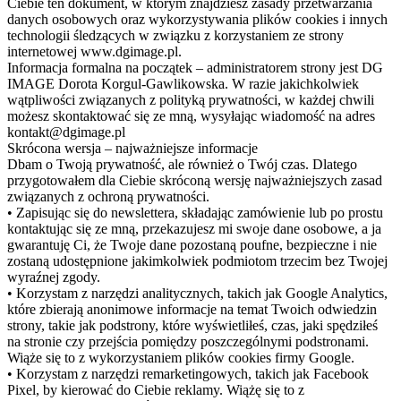
RODO
Od 25 maja 2018 roku obowiązuje Rozporządzenie Parlamentu
Europejskiego i Rady (UE) 2016/679 z dnia 27 kwietnia 2016 r. w
sprawie ochrony osób fizycznych w związku z przetwarzaniem
danych osobowych i w sprawie swobodnego przepływu takich
danych oraz uchylenia dyrektywy 95/46/WE (określane jako
"RODO"). W związku z tym chcielibyśmy poinformować o
przetwarzaniu Twoich danych oraz zasadach, na jakich odbywa się
to po dniu 25 maja 2018 roku.
Prosimy kliknij w przycisk "ZAAKCEPTUJ", jeżeli zgadzasz się
na przetwarzaniedanych osobowych, zbieranych w ramach
korzystania przez Ciebie z naszego serwisu (w tym danych
zapisywanych w plikach cookies). Zgoda jest dobrowolna i możesz
ją w dowolnym momencie wycofać zmieniając ustawienia w
polityce prywatności (w której znajdziesz odpowiedzi na wszystkie
pytania związane z przetwarzaniem Twoich danych osobowych).
Cookies
Ta strona korzysta z ciasteczek aby świadczyć usługi na
najwyższym poziomie. Dalsze korzystanie ze strony oznacza, że
zgadzasz się na ich użycie.