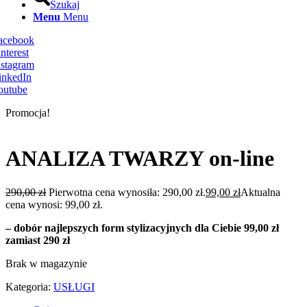
Szukaj
Menu
Menu
Facebook
nterest
nstagram
inkedIn
outube
Promocja!
ANALIZA TWARZY on-line
290,00
zł
Pierwotna cena wynosiła: 290,00 zł.
99,00
zł
Aktualna
cena wynosi: 99,00 zł.
– dobór najlepszych form stylizacyjnych dla Ciebie 99,00 zł
zamiast 290 zł
Brak w magazynie
Kategoria:
USŁUGI