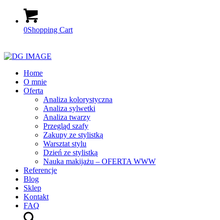
0
Shopping Cart
Home
O mnie
Oferta
Analiza kolorystyczna
Analiza sylwetki
Analiza twarzy
Przegląd szafy
Zakupy ze stylistką
Warsztat stylu
Dzień ze stylistką
Nauka makijażu – OFERTA WWW
Referencje
Blog
Sklep
Kontakt
FAQ