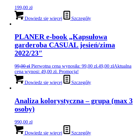
199,00
zł
Dowiedz się więcej
Szczegóły
PLANER e-book „Kapsułowa
garderoba CASUAL jesień/zima
2022/23″
99,00
zł
Pierwotna cena wynosiła: 99,00 zł.
49,00
zł
Aktualna
cena wynosi: 49,00 zł.
Promocja!
Dowiedz się więcej
Szczegóły
Analiza kolorystyczna – grupa (max 3
osoby)
990,00
zł
Dowiedz się więcej
Szczegóły