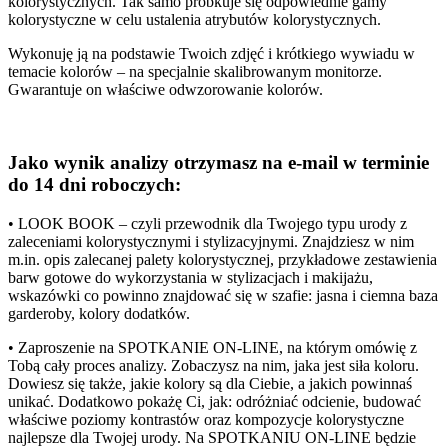
kolorystycznych. Tak samo próbkuje się odpowiednie gamy
kolorystyczne w celu ustalenia atrybutów kolorystycznych.
Wykonuję ją na podstawie Twoich zdjęć i krótkiego wywiadu w
temacie kolorów – na specjalnie skalibrowanym monitorze.
Gwarantuje on właściwe odwzorowanie kolorów.
Jako wynik analizy otrzymasz na e-mail w terminie
do 14 dni roboczych:
• LOOK BOOK – czyli przewodnik dla Twojego typu urody z
zaleceniami kolorystycznymi i stylizacyjnymi. Znajdziesz w nim
m.in. opis zalecanej palety kolorystycznej, przykładowe zestawienia
barw gotowe do wykorzystania w stylizacjach i makijażu,
wskazówki co powinno znajdować się w szafie: jasna i ciemna baza
garderoby, kolory dodatków.
• Zaproszenie na SPOTKANIE ON-LINE, na którym omówię z
Tobą cały proces analizy. Zobaczysz na nim, jaka jest siła koloru.
Dowiesz się także, jakie kolory są dla Ciebie, a jakich powinnaś
unikać. Dodatkowo pokażę Ci, jak: odróżniać odcienie, budować
właściwe poziomy kontrastów oraz kompozycje kolorystyczne
najlepsze dla Twojej urody. Na SPOTKANIU ON-LINE będzie