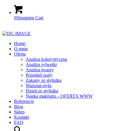
0
Shopping Cart
Home
O mnie
Oferta
Analiza kolorystyczna
Analiza sylwetki
Analiza twarzy
Przegląd szafy
Zakupy ze stylistką
Warsztat stylu
Dzień ze stylistką
Nauka makijażu – OFERTA WWW
Referencje
Blog
Sklep
Kontakt
FAQ