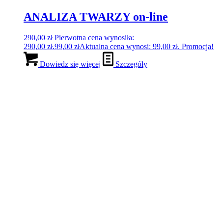
ANALIZA TWARZY on-line
290,00
zł
Pierwotna cena wynosiła:
290,00 zł.
99,00
zł
Aktualna cena wynosi: 99,00 zł.
Promocja!
Dowiedz się więcej
Szczegóły