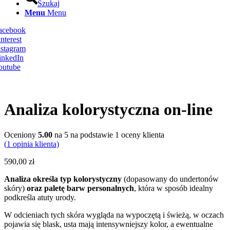
Szukaj
Menu
Menu
Facebook
nterest
nstagram
inkedIn
outube
Analiza kolorystyczna on-line
Oceniony
5.00
na 5 na podstawie
1
oceny klienta
(
1
opinia klienta)
590,00
zł
Analiza określa typ kolorystyczny
(dopasowany do undertonów
skóry)
oraz paletę barw personalnych
, która w sposób idealny
podkreśla atuty urody.
W odcieniach tych skóra wygląda na wypoczętą i świeżą, w oczach
pojawia się blask, usta mają intensywniejszy kolor, a ewentualne