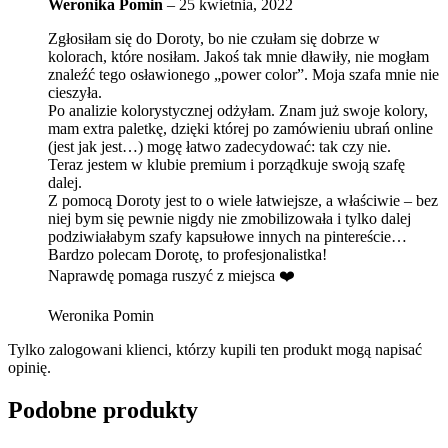
Weronika Pomin
–
25 kwietnia, 2022
Zgłosiłam się do Doroty, bo nie czułam się dobrze w
kolorach, które nosiłam. Jakoś tak mnie dławiły, nie mogłam
znaleźć tego osławionego „power color”. Moja szafa mnie nie
cieszyła.
Po analizie kolorystycznej odżyłam. Znam już swoje kolory,
mam extra paletkę, dzięki której po zamówieniu ubrań online
(jest jak jest…) mogę łatwo zadecydować: tak czy nie.
Teraz jestem w klubie premium i porządkuje swoją szafę
dalej.
Z pomocą Doroty jest to o wiele łatwiejsze, a właściwie – bez
niej bym się pewnie nigdy nie zmobilizowała i tylko dalej
podziwiałabym szafy kapsułowe innych na pintereście…
Bardzo polecam Dorotę, to profesjonalistka!
Naprawdę pomaga ruszyć z miejsca ❤️
Weronika Pomin
Tylko zalogowani klienci, którzy kupili ten produkt mogą napisać
opinię.
Podobne produkty