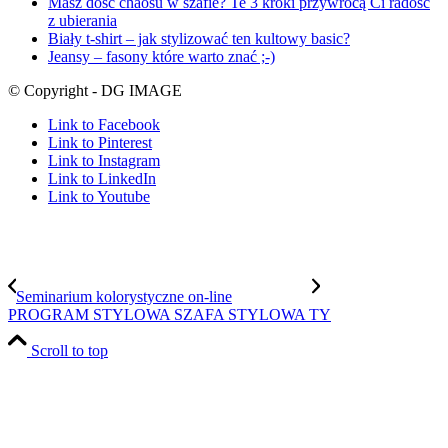
Masz dość chaosu w szafie? Te 3 kroki przywrócą Ci radość
z ubierania
Biały t-shirt – jak stylizować ten kultowy basic?
Jeansy – fasony które warto znać ;-)
© Copyright - DG IMAGE
Link to Facebook
Link to Pinterest
Link to Instagram
Link to LinkedIn
Link to Youtube
Seminarium kolorystyczne on-line
PROGRAM STYLOWA SZAFA STYLOWA TY
Scroll to top