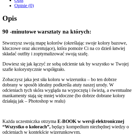
Opis
Opinie (0)
Opis
90 -minutowe warsztaty na których:
Stworzysz swoją mapę kolorów (określając swoje kolory bazowe,
kluczowe oraz akcentujące), która pomoże Ci na co dzień łatwiej
składać outfity i zoptymalizować swoją szafę.
Dowiesz się jak łączyć ze sobą odcienie tak by wszystko w Twojej
szafie kolorystycznie współgrało.
Zobaczysz jaka jest siła koloru w wizerunku – bo ten dobrze
dobrany w sposób idealny podkreśla atuty naszej urody. W
odcieniach tych skóra wygląda na wypoczętą i świeżą, a ewentualne
mankamenty stają się mniej widoczne (bo dobrze dobrane kolory
działają jak – Photoshop w realu)
Każda uczestniczka otrzyma
E-BOOK w wersji elektronicznej
“Wszystko o kolorach”,
będący kompedium niezbędnej wiedzy o
odcieniach w kontekście wizerunkowym.