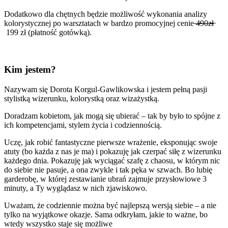
Dodatkowo dla chętnych będzie możliwość wykonania analizy
kolorystycznej po warsztatach w bardzo promocyjnej cenie
4̶90z̶ł̶
199 zł (płatność gotówką).
Kim jestem?
Nazywam się Dorota Korgul-Gawlikowska i jestem pełną pasji
stylistką wizerunku, kolorystką oraz wizażystką.
Doradzam kobietom, jak mogą się ubierać – tak by było to spójne z
ich kompetencjami, stylem życia i codziennością.
Uczę, jak robić fantastyczne pierwsze wrażenie, eksponując swoje
atuty (bo każda z nas je ma) i pokazuję jak czerpać siłę z wizerunku
każdego dnia. Pokazuję jak wyciągać szafę z chaosu, w którym nic
do siebie nie pasuje, a ona zwykle i tak pęka w szwach. Bo lubię
garderobę, w której zestawianie ubrań zajmuje przysłowiowe 3
minuty, a Ty wyglądasz w nich zjawiskowo.
Uważam, że codziennie można być najlepszą wersją siebie – a nie
tylko na wyjątkowe okazje. Sama odkryłam, jakie to ważne, bo
wtedy wszystko staje się możliwe