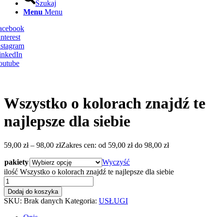
Szukaj
Menu
Menu
Facebook
nterest
nstagram
inkedIn
outube
Wszystko o kolorach znajdź te
najlepsze dla siebie
59,00
zł
–
98,00
zł
Zakres cen: od 59,00 zł do 98,00 zł
pakiety
Wyczyść
ilość Wszystko o kolorach znajdź te najlepsze dla siebie
Dodaj do koszyka
SKU:
Brak danych
Kategoria:
USŁUGI