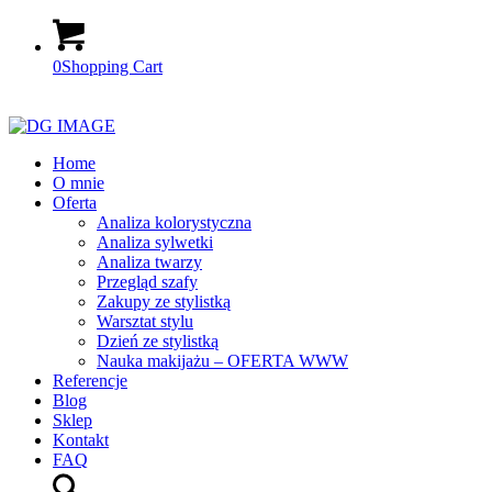
0
Shopping Cart
Home
O mnie
Oferta
Analiza kolorystyczna
Analiza sylwetki
Analiza twarzy
Przegląd szafy
Zakupy ze stylistką
Warsztat stylu
Dzień ze stylistką
Nauka makijażu – OFERTA WWW
Referencje
Blog
Sklep
Kontakt
FAQ