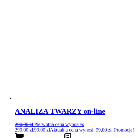
ANALIZA TWARZY on-line
290,00
zł
Pierwotna cena wynosiła:
290,00 zł.
99,00
zł
Aktualna cena wynosi: 99,00 zł.
Promocja!