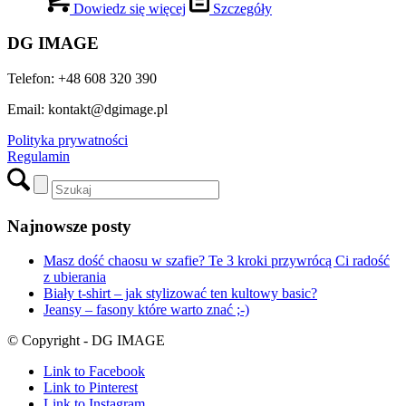
Dowiedz się więcej
Szczegóły
DG IMAGE
Telefon: +48 608 320 390
Email: kontakt@dgimage.pl
Polityka prywatności
Regulamin
Najnowsze posty
Masz dość chaosu w szafie? Te 3 kroki przywrócą Ci radość
z ubierania
Biały t-shirt – jak stylizować ten kultowy basic?
Jeansy – fasony które warto znać ;-)
© Copyright - DG IMAGE
Link to Facebook
Link to Pinterest
Link to Instagram