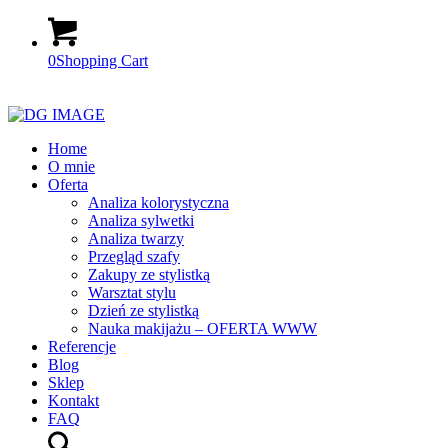
0
Shopping Cart
Home
O mnie
Oferta
Analiza kolorystyczna
Analiza sylwetki
Analiza twarzy
Przegląd szafy
Zakupy ze stylistką
Warsztat stylu
Dzień ze stylistką
Nauka makijażu – OFERTA WWW
Referencje
Blog
Sklep
Kontakt
FAQ