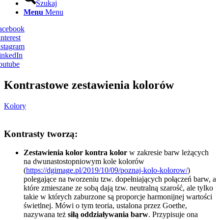
Szukaj
Menu
Menu
Facebook
nterest
nstagram
inkedIn
outube
Kontrastowe zestawienia kolorów
Kolory
Kontrasty tworzą:
Zestawienia kolor kontra kolor
w zakresie barw leżących
na dwunastostopniowym kole kolorów
(
https://dgimage.pl/2019/10/09/poznaj-kolo-kolorow/
)
polegające na tworzeniu tzw. dopełniających połączeń barw, a
które zmieszane ze sobą dają tzw. neutralną szarość, ale tylko
takie w których zaburzone są proporcje harmonijnej wartości
świetlnej. Mówi o tym teoria, ustalona przez Goethe,
nazywana też
siłą oddziaływania barw
. Przypisuje ona