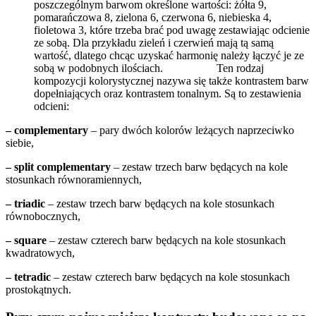
poszczególnym barwom określone wartości: żółta 9,
pomarańczowa 8, zielona 6, czerwona 6, niebieska 4,
fioletowa 3, które trzeba brać pod uwagę zestawiając odcienie
ze sobą. Dla przykładu zieleń i czerwień mają tą samą
wartość, dlatego chcąc uzyskać harmonię należy łączyć je ze
sobą w podobnych ilościach. Ten rodzaj
kompozycji kolorystycznej nazywa się także kontrastem barw
dopełniających oraz kontrastem tonalnym. Są to zestawienia
odcieni:
– complementary
– pary dwóch kolorów leżących naprzeciwko
siebie,
– split complementary
– zestaw trzech barw będących na kole
stosunkach równoramiennych,
– triadic
– zestaw trzech barw będących na kole stosunkach
równobocznych,
– square
– zestaw czterech barw będących na kole stosunkach
kwadratowych,
– tetradic
– zestaw czterech barw będących na kole stosunkach
prostokątnych.