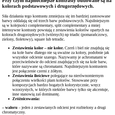
Przy czym najmocniejsze kontrasty budowane są na
kolorach podstawowych i drugorzędowych.
Siła działania tego kontrastu zmniejsza się im bardziej zastosowane
barwy oddalają się od trzech barw podstawowych. Najsilniejszym
są w kolejności complementary, split complementary a mniej
intensywne kontrasty powstają z zestawienia kolorów opartych na
kolorach drugorzędowych (wtórnych) np triadic (pomarańczowy,
zielony, fioletowy), square lub tetradic.
Zestawienia
kolor – nie kolor.
Czerń i biel nie znajdują się
na kole barw dlatego nie są uważne za kolory, podobnie jak
wszystkie odcienie szarego. Nazywamy je achromatami w
przeciwieństwie do odcieni znajdujących się na kole barw,
które nazywane są chromatami. Najsilniejszym kontrastem
jest połączenie czerni z żółtym.
Zestawienia ilościowe
polegające na nierównomiernym
połączeniu wielkości plam kolorów. Stosowane przy
kompozycjach bardzo bogatych kolorystycznie, wręcz
wzorzystych, w których niektóre barwy tylko się akcentuje,
inne stanowią zaś dominantę.
Zróżnicowania:
– waloru
– jeden z zestawianych odcieni jest rozbielony a drugi
chromatyczny.