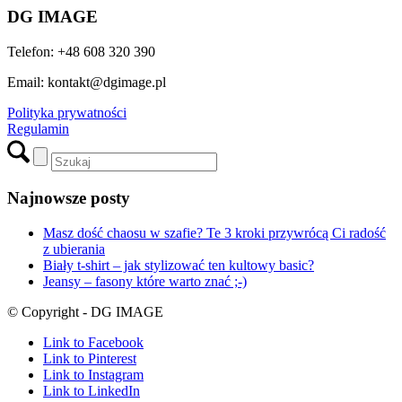
DG IMAGE
Telefon: +48 608 320 390
Email: kontakt@dgimage.pl
Polityka prywatności
Regulamin
Najnowsze posty
Masz dość chaosu w szafie? Te 3 kroki przywrócą Ci radość
z ubierania
Biały t-shirt – jak stylizować ten kultowy basic?
Jeansy – fasony które warto znać ;-)
© Copyright - DG IMAGE
Link to Facebook
Link to Pinterest
Link to Instagram
Link to LinkedIn