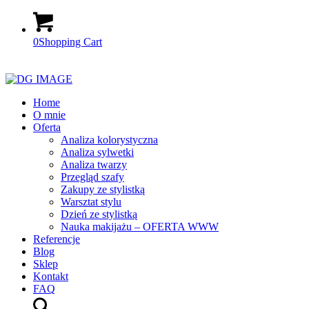
0
Shopping Cart
Home
O mnie
Oferta
Analiza kolorystyczna
Analiza sylwetki
Analiza twarzy
Przegląd szafy
Zakupy ze stylistką
Warsztat stylu
Dzień ze stylistką
Nauka makijażu – OFERTA WWW
Referencje
Blog
Sklep
Kontakt
FAQ