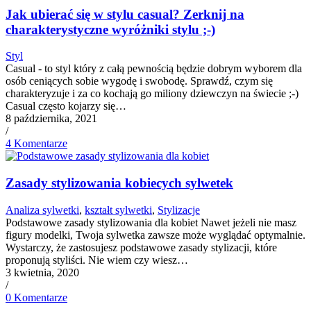
Jak ubierać się w stylu casual? Zerknij na
charakterystyczne wyróżniki stylu ;-)
Styl
Casual - to styl który z całą pewnością będzie dobrym wyborem dla
osób ceniących sobie wygodę i swobodę. Sprawdź, czym się
charakteryzuje i za co kochają go miliony dziewczyn na świecie ;-)
Casual często kojarzy się…
8 października, 2021
/
4 Komentarze
Zasady stylizowania kobiecych sylwetek
Analiza sylwetki
,
kształt sylwetki
,
Stylizacje
Podstawowe zasady stylizowania dla kobiet Nawet jeżeli nie masz
figury modelki, Twoja sylwetka zawsze może wyglądać optymalnie.
Wystarczy, że zastosujesz podstawowe zasady stylizacji, które
proponują styliści. Nie wiem czy wiesz…
3 kwietnia, 2020
/
0 Komentarze