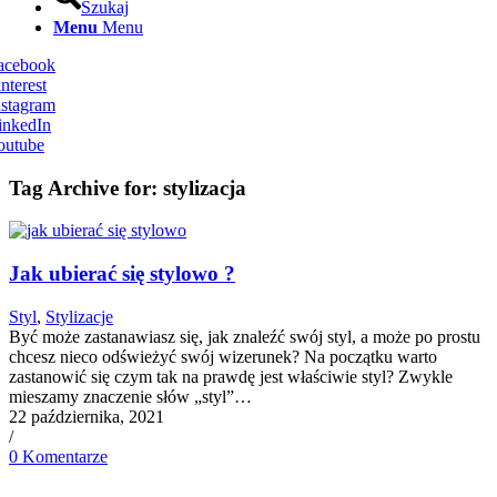
Szukaj
Menu
Menu
Facebook
nterest
nstagram
inkedIn
outube
Tag Archive for:
stylizacja
Jak ubierać się stylowo ?
Styl
,
Stylizacje
Być może zastanawiasz się, jak znaleźć swój styl, a może po prostu
chcesz nieco odświeżyć swój wizerunek? Na początku warto
zastanowić się czym tak na prawdę jest właściwie styl? Zwykle
mieszamy znaczenie słów „styl”…
22 października, 2021
/
0 Komentarze