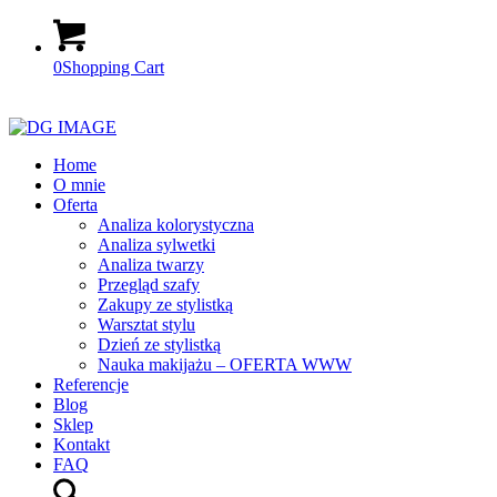
0
Shopping Cart
Home
O mnie
Oferta
Analiza kolorystyczna
Analiza sylwetki
Analiza twarzy
Przegląd szafy
Zakupy ze stylistką
Warsztat stylu
Dzień ze stylistką
Nauka makijażu – OFERTA WWW
Referencje
Blog
Sklep
Kontakt
FAQ