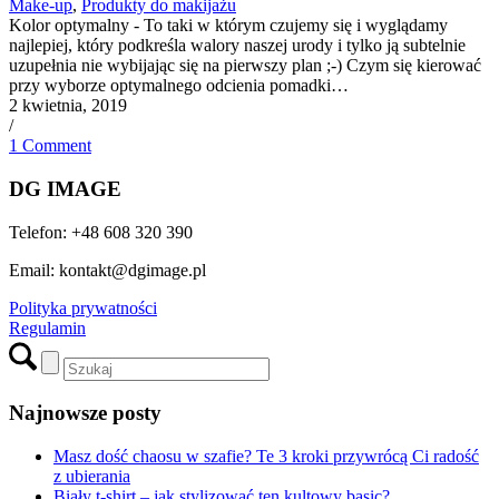
Make-up
,
Produkty do makijażu
Kolor optymalny - To taki w którym czujemy się i wyglądamy
najlepiej, który podkreśla walory naszej urody i tylko ją subtelnie
uzupełnia nie wybijając się na pierwszy plan ;-) Czym się kierować
przy wyborze optymalnego odcienia pomadki…
2 kwietnia, 2019
/
1 Comment
DG IMAGE
Telefon: +48 608 320 390
Email: kontakt@dgimage.pl
Polityka prywatności
Regulamin
Najnowsze posty
Masz dość chaosu w szafie? Te 3 kroki przywrócą Ci radość
z ubierania
Biały t-shirt – jak stylizować ten kultowy basic?