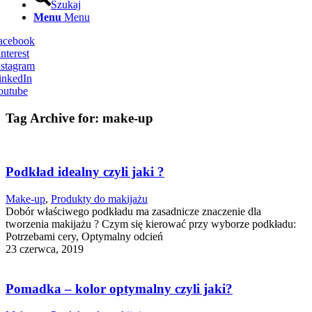
Szukaj
Menu
Menu
Facebook
nterest
nstagram
inkedIn
outube
Tag Archive for:
make-up
Podkład idealny czyli jaki ?
Make-up
,
Produkty do makijażu
Dobór właściwego podkładu ma zasadnicze znaczenie dla
tworzenia makijażu ? Czym się kierować przy wyborze podkładu:
Potrzebami cery, Optymalny odcień
23 czerwca, 2019
Pomadka – kolor optymalny czyli jaki?