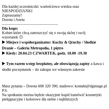
Dla każdej uczestniczki: wartościowa wiedza oraz
NIESPODZIANKI
Zapraszamy!
Dorota i Aneta
——————————————-
Dla kogo:
Kobiet które chcą zatroszczyć się o swoją skórę i swój
wizerunek 🙂
▶️
Miejsce i współorganizator: Kuchy & Qruchy / Słodkie
Dranie – Galeria Metropolia, 1 piętro
▶️
Kiedy:
20.04.23 CZWARTEK, godz. 18.00 -19.30
▶️
Tym razem wstęp bezpłatny, ale obowiązują zapisy
a kawa i
słodki poczęstunek – do zakupu we własnym zakresie
Masz pytania
–
Dorota 608 320 390, mailowo: kontakt@dgimage.pl
P.S.
Na spotkaniu można będzie okazyjnie kupić/zamówić kosmetyki
pielęgnacyjne i kolorowe dla siebie i najbliższych