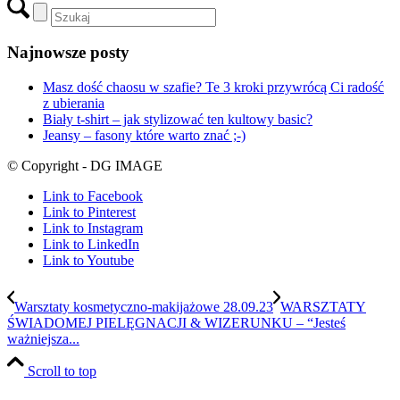
Najnowsze posty
Masz dość chaosu w szafie? Te 3 kroki przywrócą Ci radość
z ubierania
Biały t-shirt – jak stylizować ten kultowy basic?
Jeansy – fasony które warto znać ;-)
© Copyright - DG IMAGE
Link to Facebook
Link to Pinterest
Link to Instagram
Link to LinkedIn
Link to Youtube
Warsztaty kosmetyczno-makijażowe 28.09.23
WARSZTATY
ŚWIADOMEJ PIELĘGNACJI & WIZERUNKU – “Jesteś
ważniejsza...
Scroll to top