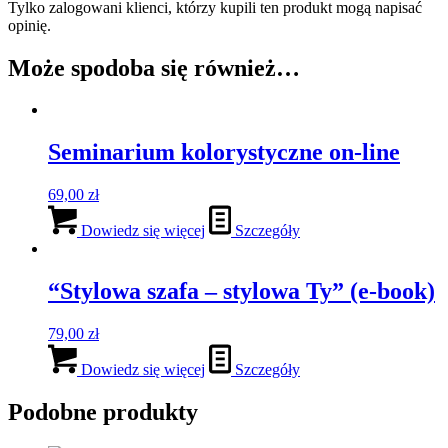
Tylko zalogowani klienci, którzy kupili ten produkt mogą napisać
opinię.
Może spodoba się również…
Seminarium kolorystyczne on-line
69,00
zł
Dowiedz się więcej
Szczegóły
“Stylowa szafa – stylowa Ty” (e-book)
79,00
zł
Dowiedz się więcej
Szczegóły
Podobne produkty