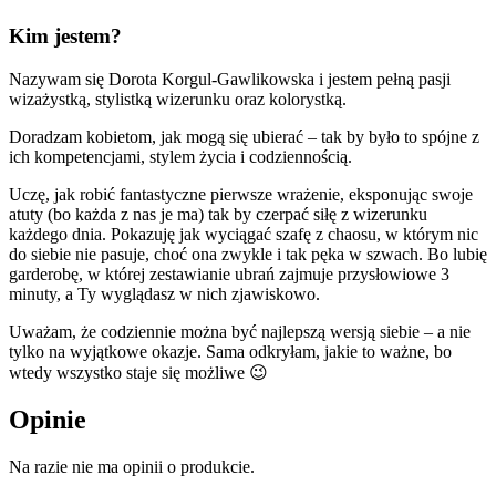
Kim jestem?
Nazywam się Dorota Korgul-Gawlikowska i jestem pełną pasji
wizażystką, stylistką wizerunku oraz kolorystką.
Doradzam kobietom, jak mogą się ubierać – tak by było to spójne z
ich kompetencjami, stylem życia i codziennością.
Uczę, jak robić fantastyczne pierwsze wrażenie, eksponując swoje
atuty (bo każda z nas je ma) tak by czerpać siłę z wizerunku
każdego dnia. Pokazuję jak wyciągać szafę z chaosu, w którym nic
do siebie nie pasuje, choć ona zwykle i tak pęka w szwach. Bo lubię
garderobę, w której zestawianie ubrań zajmuje przysłowiowe 3
minuty, a Ty wyglądasz w nich zjawiskowo.
Uważam, że codziennie można być najlepszą wersją siebie – a nie
tylko na wyjątkowe okazje. Sama odkryłam, jakie to ważne, bo
wtedy wszystko staje się możliwe 😉
Opinie
Na razie nie ma opinii o produkcie.