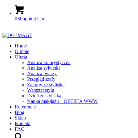
0
Shopping Cart
Home
O mnie
Oferta
Analiza kolorystyczna
Analiza sylwetki
Analiza twarzy
Przegląd szafy
Zakupy ze stylistką
Warsztat stylu
Dzień ze stylistką
Nauka makijażu – OFERTA WWW
Referencje
Blog
Sklep
Kontakt
FAQ