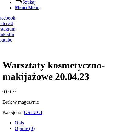
Szukaj
Menu
Menu
Facebook
nterest
nstagram
inkedIn
outube
Warsztaty kosmetyczno-
makijażowe 20.04.23
0,00
zł
Brak w magazynie
Kategoria:
USŁUGI
Opis
Opinie (0)