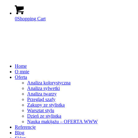
0
Shopping Cart
Home
O mnie
Oferta
Analiza kolorystyczna
Analiza sylwetki
Analiza twarzy
Przegląd szafy
Zakupy ze stylistką
Warsztat stylu
Dzień ze stylistką
Nauka makijażu – OFERTA WWW
Referencje
Blog