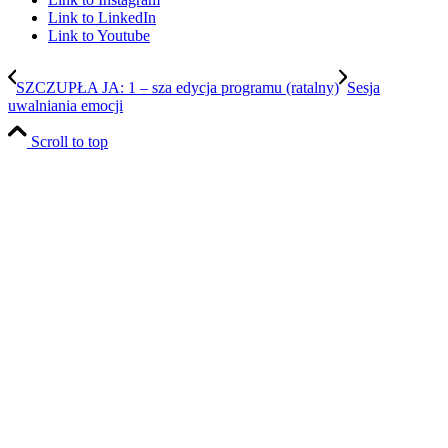
Link to LinkedIn
Link to Youtube
SZCZUPŁA JA: 1 – sza edycja programu (ratalny)
Sesja
uwalniania emocji
Scroll to top