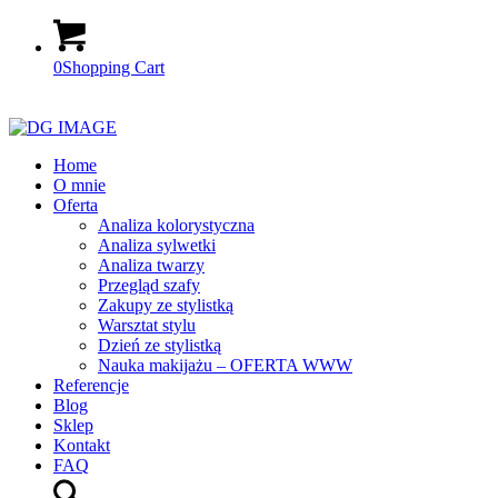
0
Shopping Cart
Home
O mnie
Oferta
Analiza kolorystyczna
Analiza sylwetki
Analiza twarzy
Przegląd szafy
Zakupy ze stylistką
Warsztat stylu
Dzień ze stylistką
Nauka makijażu – OFERTA WWW
Referencje
Blog
Sklep
Kontakt
FAQ