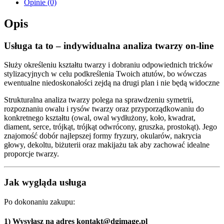
Opinie (0)
Opis
Usługa ta to – indywidualna analiza twarzy on-line
Służy określeniu kształtu twarzy i dobraniu odpowiednich tricków
stylizacyjnych w celu podkreślenia Twoich atutów, bo wówczas
ewentualne niedoskonałości zejdą na drugi plan i nie będą widoczne
Strukturalna analiza twarzy polega na sprawdzeniu symetrii,
rozpoznaniu owalu i rysów twarzy oraz przyporządkowaniu do
konkretnego kształtu (owal, owal wydłużony, koło, kwadrat,
diament, serce, trójkąt, trójkąt odwrócony, gruszka, prostokąt). Jego
znajomość dobór najlepszej formy fryzury, okularów, nakrycia
głowy, dekoltu, biżuterii oraz makijażu tak aby zachować idealne
proporcje twarzy.
Jak wygląda usługa
Po dokonaniu zakupu:
1) Wysyłasz na adres kontakt@dgimage.pl