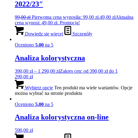
2022/23″
99,00
zł
Pierwotna cena wynosiła: 99,00 zł.
49,00
zł
Aktualna
cena wynosi: 49,00 zł.
Promocja!
Dowiedz się więcej
Szczegóły
Oceniono
5.00
na 5
Analiza kolorystyczna
390,00
zł
–
1 290,00
zł
Zakres cen: od 390,00 zł do 1
290,00 zł
Wybierz opcje
Ten produkt ma wiele wariantów. Opcje
można wybrać na stronie produktu
Oceniono
5.00
na 5
Analiza kolorystyczna on-line
590,00
zł