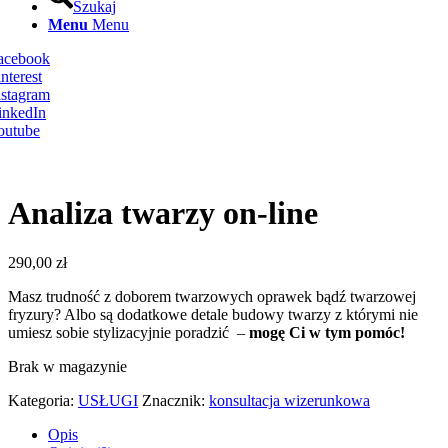
Szukaj
Menu
Menu
Facebook
nterest
nstagram
inkedIn
outube
Analiza twarzy on-line
290,00
zł
Masz trudność z doborem twarzowych oprawek bądź twarzowej
fryzury? Albo są dodatkowe detale budowy twarzy z którymi nie
umiesz sobie stylizacyjnie poradzić –
mogę Ci w tym pomóc!
Brak w magazynie
Kategoria:
USŁUGI
Znacznik:
konsultacja wizerunkowa
Opis