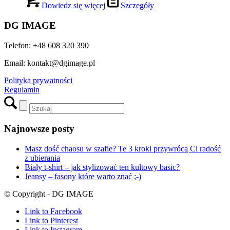
Dowiedz się więcej
Szczegóły
DG IMAGE
Telefon: +48 608 320 390
Email: kontakt@dgimage.pl
Polityka prywatności
Regulamin
Najnowsze posty
Masz dość chaosu w szafie? Te 3 kroki przywrócą Ci radość
z ubierania
Biały t-shirt – jak stylizować ten kultowy basic?
Jeansy – fasony które warto znać ;-)
© Copyright - DG IMAGE
Link to Facebook
Link to Pinterest
Link to Instagram