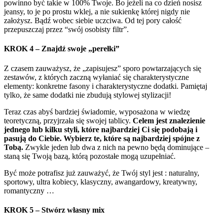
powinno być takie w 100% Twoje. Bo jeżeli na co dzień nosisz
jeansy, to je po prostu wklej, a nie sukienkę której nigdy nie
założysz. Bądź wobec siebie uczciwa. Od tej pory całość
przepuszczaj przez “swój osobisty filtr”.
KROK 4 – Znajdź swoje „perełki”
Z czasem zauważysz, że „zapisujesz” sporo powtarzających się
zestawów, z których zaczną wyłaniać się charakterystyczne
elementy: konkretne fasony i charakterystyczne dodatki. Pamiętaj
tylko, że same dodatki nie zbudują stylowej stylizacji!
Teraz czas abyś bardziej świadomie, wyposażona w wiedzę
teoretyczną, przyjrzała się swojej tablicy.
Celem jest znalezienie
jednego lub kilku styli, które najbardziej Ci się podobają i
pasują do Ciebie. Wybierz te, które są najbardziej spójne z
Tobą.
Zwykle jeden lub dwa z nich na pewno będą dominujące –
staną się Twoją bazą, którą pozostałe mogą uzupełniać.
Być może potrafisz już zauważyć, że Twój styl jest : naturalny,
sportowy, ultra kobiecy, klasyczny, awangardowy, kreatywny,
romantyczny …
KROK 5 – Stwórz własny mix