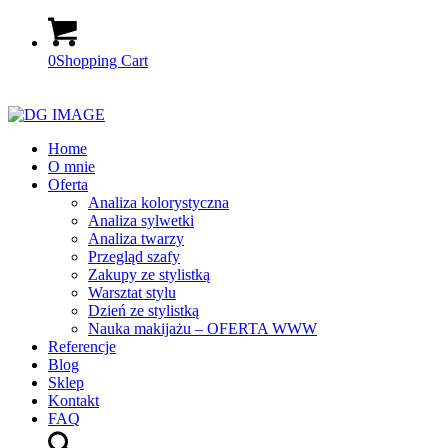
0
Shopping Cart
Home
O mnie
Oferta
Analiza kolorystyczna
Analiza sylwetki
Analiza twarzy
Przegląd szafy
Zakupy ze stylistką
Warsztat stylu
Dzień ze stylistką
Nauka makijażu – OFERTA WWW
Referencje
Blog
Sklep
Kontakt
FAQ