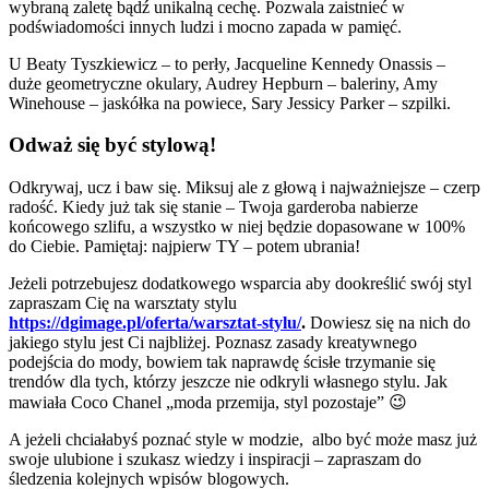
wybraną zaletę bądź unikalną cechę. Pozwala zaistnieć w
podświadomości innych ludzi i mocno zapada w pamięć.
U Beaty Tyszkiewicz – to perły, Jacqueline Kennedy Onassis –
duże geometryczne okulary, Audrey Hepburn – baleriny, Amy
Winehouse – jaskółka na powiece, Sary Jessicy Parker – szpilki.
Odważ się być stylową!
Odkrywaj, ucz i baw się. Miksuj ale z głową i najważniejsze – czerp
radość. Kiedy już tak się stanie – Twoja garderoba nabierze
końcowego szlifu, a wszystko w niej będzie dopasowane w 100%
do Ciebie. Pamiętaj: najpierw TY – potem ubrania!
Jeżeli potrzebujesz dodatkowego wsparcia aby dookreślić swój styl
zapraszam Cię na warsztaty stylu
https://dgimage.pl/oferta/warsztat-stylu/
.
Dowiesz się na nich do
jakiego stylu jest Ci najbliżej. Poznasz zasady kreatywnego
podejścia do mody, bowiem tak naprawdę ścisłe trzymanie się
trendów dla tych, którzy jeszcze nie odkryli własnego stylu. Jak
mawiała Coco Chanel „moda przemija, styl pozostaje” 😉
A jeżeli chciałabyś poznać style w modzie, albo być może masz już
swoje ulubione i szukasz wiedzy i inspiracji – zapraszam do
śledzenia kolejnych wpisów blogowych.