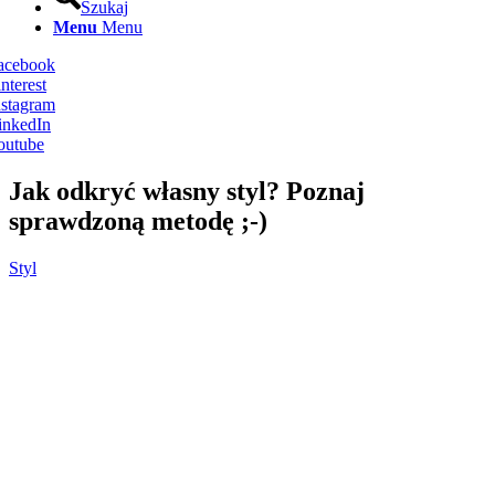
Szukaj
Menu
Menu
Facebook
nterest
nstagram
inkedIn
outube
Jak odkryć własny styl? Poznaj
sprawdzoną metodę ;-)
Styl