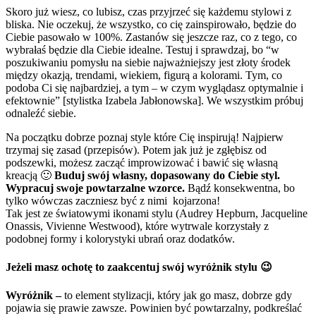
Skoro już wiesz, co lubisz, czas przyjrzeć się każdemu stylowi z
bliska. Nie oczekuj, że wszystko, co cię zainspirowało, będzie do
Ciebie pasowało w 100%. Zastanów się jeszcze raz, co z tego, co
wybrałaś będzie dla Ciebie idealne. Testuj i sprawdzaj, bo “w
poszukiwaniu pomysłu na siebie najważniejszy jest złoty środek
między okazją, trendami, wiekiem, figurą a kolorami. Tym, co
podoba Ci się najbardziej, a tym – w czym wyglądasz optymalnie i
efektownie” [stylistka Izabela Jabłonowska]. We wszystkim próbuj
odnaleźć siebie.
Na początku dobrze poznaj style które Cię inspirują! Najpierw
trzymaj się zasad (przepisów). Potem jak już je zgłębisz od
podszewki, możesz zacząć improwizować i bawić się własną
kreacją 🙂
Buduj swój własny, dopasowany do Ciebie styl.
Wypracuj swoje powtarzalne wzorce.
Bądź konsekwentna, bo
tylko wówczas zaczniesz być z nimi
kojarzona!
Tak jest ze światowymi ikonami stylu (Audrey Hepburn, Jacqueline
Onassis, Vivienne Westwood), które wytrwale korzystały z
podobnej formy i kolorystyki ubrań oraz dodatków.
Jeżeli masz ochotę to zaakcentuj swój wyróżnik stylu 😉
Wyróżnik –
to element stylizacji, który jak go masz, dobrze gdy
pojawia się prawie zawsze. Powinien być powtarzalny, podkreślać