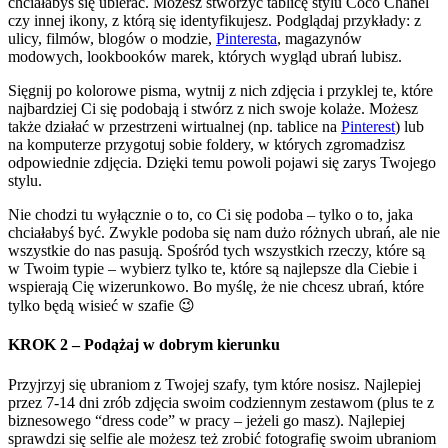
chciałabyś się ubierać. Możesz stworzyć tablicę stylu Coco Chanel
czy innej ikony, z którą się identyfikujesz. Podglądaj przykłady: z
ulicy, filmów, blogów o modzie,
Pinteresta
, magazynów
modowych, lookbooków marek, których wygląd ubrań lubisz.
Sięgnij po kolorowe pisma, wytnij z nich zdjęcia i przyklej te, które
najbardziej Ci się podobają i stwórz z nich swoje kolaże. Możesz
także działać w przestrzeni wirtualnej (np. tablice na
Pinterest
) lub
na komputerze przygotuj sobie foldery, w których zgromadzisz
odpowiednie zdjęcia. Dzięki temu powoli pojawi się zarys Twojego
stylu.
Nie chodzi tu wyłącznie o to, co Ci się podoba – tylko o to, jaka
chciałabyś być. Zwykle podoba się nam dużo różnych ubrań, ale nie
wszystkie do nas pasują. Spośród tych wszystkich rzeczy, które są
w Twoim typie – wybierz tylko te, które są najlepsze dla Ciebie i
wspierają Cię wizerunkowo. Bo myślę, że nie chcesz ubrań, które
tylko będą wisieć w szafie 😉
KROK 2 – Podążaj w dobrym kierunku
Przyjrzyj się ubraniom z Twojej szafy, tym które nosisz. Najlepiej
przez 7-14 dni zrób zdjęcia swoim codziennym zestawom (plus te z
biznesowego “dress code” w pracy – jeżeli go masz). Najlepiej
sprawdzi się selfie ale możesz też zrobić fotografię swoim ubraniom