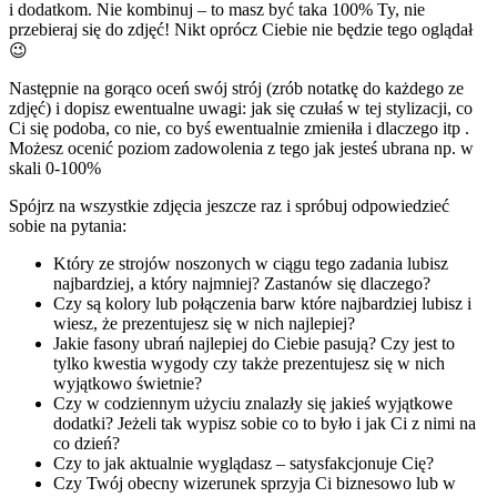
i dodatkom. Nie kombinuj – to masz być taka 100% Ty, nie
przebieraj się do zdjęć! Nikt oprócz Ciebie nie będzie tego oglądał
😉
Następnie na gorąco oceń swój strój (zrób notatkę do każdego ze
zdjęć) i dopisz ewentualne uwagi: jak się czułaś w tej stylizacji, co
Ci się podoba, co nie, co byś ewentualnie zmieniła i dlaczego itp .
Możesz ocenić poziom zadowolenia z tego jak jesteś ubrana np. w
skali 0-100%
Spójrz na wszystkie zdjęcia jeszcze raz i spróbuj odpowiedzieć
sobie na pytania:
Który ze strojów noszonych w ciągu tego zadania lubisz
najbardziej, a który najmniej? Zastanów się dlaczego?
Czy są kolory lub połączenia barw które najbardziej lubisz i
wiesz, że prezentujesz się w nich najlepiej?
Jakie fasony ubrań najlepiej do Ciebie pasują? Czy jest to
tylko kwestia wygody czy także prezentujesz się w nich
wyjątkowo świetnie?
Czy w codziennym użyciu znalazły się jakieś wyjątkowe
dodatki? Jeżeli tak wypisz sobie co to było i jak Ci z nimi na
co dzień?
Czy to jak aktualnie wyglądasz – satysfakcjonuje Cię?
Czy Twój obecny wizerunek sprzyja Ci biznesowo lub w