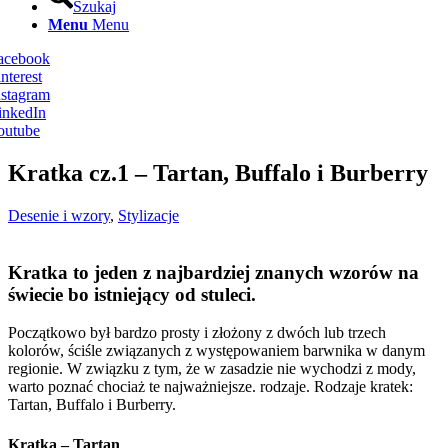
Szukaj
Menu
Menu
Facebook
nterest
nstagram
inkedIn
outube
Kratka cz.1 – Tartan, Buffalo i Burberry
Desenie i wzory
,
Stylizacje
Kratka to jeden z najbardziej znanych wzorów na
świecie bo istniejący od stuleci.
Początkowo był bardzo prosty i złożony z dwóch lub trzech
kolorów, ściśle związanych z występowaniem barwnika w danym
regionie. W związku z tym, że w zasadzie nie wychodzi z mody,
warto poznać chociaż te najważniejsze. rodzaje. Rodzaje kratek:
Tartan, Buffalo i Burberry.
Kratka – Tartan