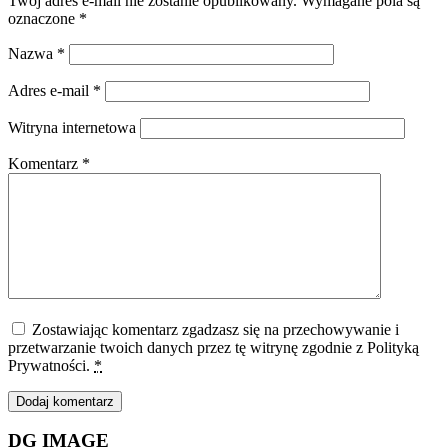
Twój adres e-mail nie zostanie opublikowany.
Wymagane pola są
oznaczone
*
Nazwa
*
Adres e-mail
*
Witryna internetowa
Komentarz
*
Zostawiając komentarz zgadzasz się na przechowywanie i
przetwarzanie twoich danych przez tę witrynę zgodnie z Polityką
Prywatności.
*
DG IMAGE