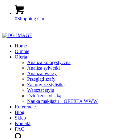
0
Shopping Cart
Home
O mnie
Oferta
Analiza kolorystyczna
Analiza sylwetki
Analiza twarzy
Przegląd szafy
Zakupy ze stylistką
Warsztat stylu
Dzień ze stylistką
Nauka makijażu – OFERTA WWW
Referencje
Blog
Sklep
Kontakt
FAQ