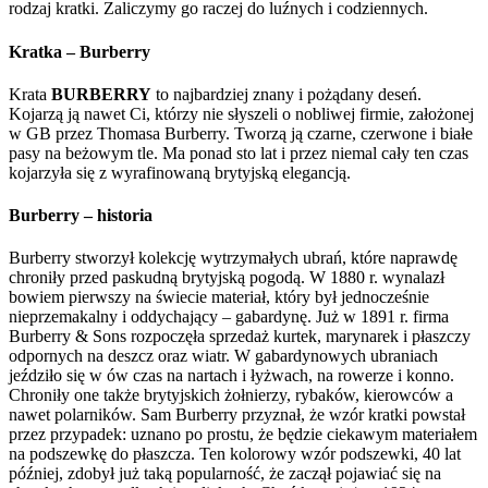
rodzaj kratki. Zaliczymy go raczej do luźnych i codziennych.
Kratka – Burberry
Krata
BURBERRY
to najbardziej znany i pożądany deseń.
Kojarzą ją nawet Ci, którzy nie słyszeli o nobliwej firmie, założonej
w GB przez Thomasa Burberry. Tworzą ją czarne, czerwone i białe
pasy na beżowym tle. Ma ponad sto lat i przez niemal cały ten czas
kojarzyła się z wyrafinowaną brytyjską elegancją.
Burberry – historia
Burberry stworzył kolekcję wytrzymałych ubrań, które naprawdę
chroniły przed paskudną brytyjską pogodą. W 1880 r. wynalazł
bowiem pierwszy na świecie materiał, który był jednocześnie
nieprzemakalny i oddychający – gabardynę. Już w 1891 r. firma
Burberry & Sons rozpoczęła sprzedaż kurtek, marynarek i płaszczy
odpornych na deszcz oraz wiatr. W gabardynowych ubraniach
jeździło się w ów czas na nartach i łyżwach, na rowerze i konno.
Chroniły one także brytyjskich żołnierzy, rybaków, kierowców a
nawet polarników. Sam Burberry przyznał, że wzór kratki powstał
przez przypadek: uznano po prostu, że będzie ciekawym materiałem
na podszewkę do płaszcza. Ten kolorowy wzór podszewki, 40 lat
później, zdobył już taką popularność, że zaczął pojawiać się na