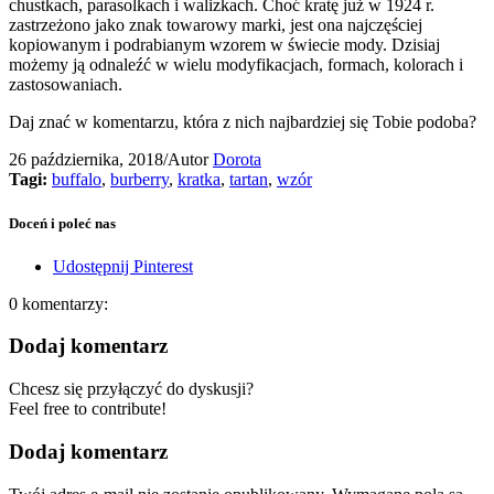
chustkach, parasolkach i walizkach. Choć kratę już w 1924 r.
zastrzeżono jako znak towarowy marki, jest ona najczęściej
kopiowanym i podrabianym wzorem w świecie mody. Dzisiaj
możemy ją odnaleźć w wielu modyfikacjach, formach, kolorach i
zastosowaniach.
Daj znać w komentarzu, która z nich najbardziej się Tobie podoba?
26 października, 2018
/
Autor
Dorota
Tagi:
buffalo
,
burberry
,
kratka
,
tartan
,
wzór
Doceń i poleć nas
Udostępnij Pinterest
0
komentarzy:
Dodaj komentarz
Chcesz się przyłączyć do dyskusji?
Feel free to contribute!
Dodaj komentarz