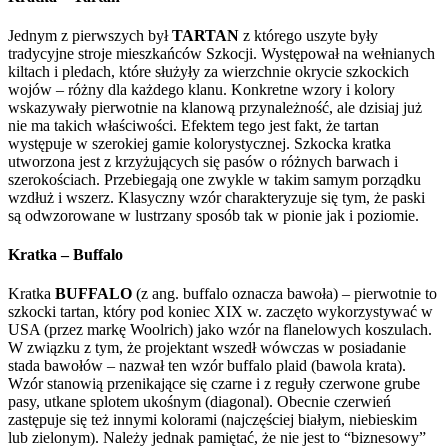
Jednym z pierwszych był
TARTAN
z którego uszyte były
tradycyjne stroje mieszkańców Szkocji. Występował na wełnianych
kiltach i pledach, które służyły za wierzchnie okrycie szkockich
wojów – różny dla każdego klanu. Konkretne wzory i kolory
wskazywały pierwotnie na klanową przynależność, ale dzisiaj już
nie ma takich właściwości. Efektem tego jest fakt, że tartan
występuje w szerokiej gamie kolorystycznej. Szkocka kratka
utworzona jest z krzyżujących się pasów o różnych barwach i
szerokościach. Przebiegają one zwykle w takim samym porządku
wzdłuż i wszerz. Klasyczny wzór charakteryzuje się tym, że paski
są odwzorowane w lustrzany sposób tak w pionie jak i poziomie.
Kratka – Buffalo
Kratka
BUFFALO
(z ang. buffalo oznacza bawoła) – pierwotnie to
szkocki tartan, który pod koniec XIX w. zaczęto wykorzystywać w
USA (przez markę Woolrich) jako wzór na flanelowych koszulach.
W związku z tym, że projektant wszedł wówczas w posiadanie
stada bawołów – nazwał ten wzór buffalo plaid (bawola krata).
Wzór stanowią przenikające się czarne i z reguły czerwone grube
pasy, utkane splotem ukośnym (diagonal). Obecnie czerwień
zastępuje się też innymi kolorami (najczęściej białym, niebieskim
lub zielonym). Należy jednak pamiętać, że nie jest to “biznesowy”