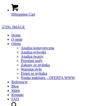
0
Shopping Cart
Home
O mnie
Oferta
Analiza kolorystyczna
Analiza sylwetki
Analiza twarzy
Przegląd szafy
Zakupy ze stylistką
Warsztat stylu
Dzień ze stylistką
Nauka makijażu – OFERTA WWW
Referencje
Blog
Sklep
Kontakt
FAQ