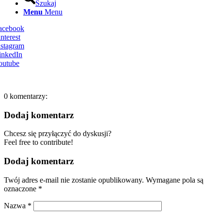
Szukaj
Menu
Menu
Facebook
nterest
nstagram
inkedIn
outube
0
komentarzy:
Dodaj komentarz
Chcesz się przyłączyć do dyskusji?
Feel free to contribute!
Dodaj komentarz
Twój adres e-mail nie zostanie opublikowany.
Wymagane pola są
oznaczone
*
Nazwa
*