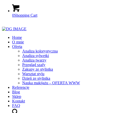
0
Shopping Cart
Home
O mnie
Oferta
Analiza kolorystyczna
Analiza sylwetki
Analiza twarzy
Przegląd szafy
Zakupy ze stylistką
Warsztat stylu
Dzień ze stylistką
Nauka makijażu – OFERTA WWW
Referencje
Blog
Sklep
Kontakt
FAQ