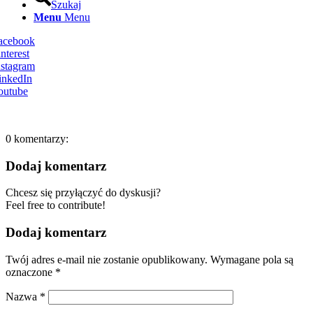
Szukaj
Menu
Menu
Facebook
nterest
nstagram
inkedIn
outube
0
komentarzy:
Dodaj komentarz
Chcesz się przyłączyć do dyskusji?
Feel free to contribute!
Dodaj komentarz
Twój adres e-mail nie zostanie opublikowany.
Wymagane pola są
oznaczone
*
Nazwa
*