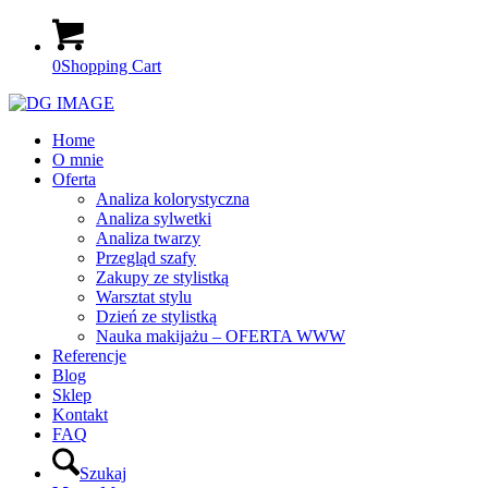
0
Shopping Cart
Home
O mnie
Oferta
Analiza kolorystyczna
Analiza sylwetki
Analiza twarzy
Przegląd szafy
Zakupy ze stylistką
Warsztat stylu
Dzień ze stylistką
Nauka makijażu – OFERTA WWW
Referencje
Blog
Sklep
Kontakt
FAQ
Szukaj