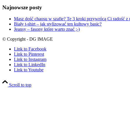
Najnowsze posty
Masz dość chaosu w szafie? Te 3 kroki przywrócą Ci radość z 
Biały t-shirt – jak stylizować ten kultowy basic?
Jeansy – fasony które warto znać ;-)
© Copyright - DG IMAGE
Link to Facebook
Link to Pinterest
Link to Instagram
Link to LinkedIn
Link to Youtube
Scroll to top