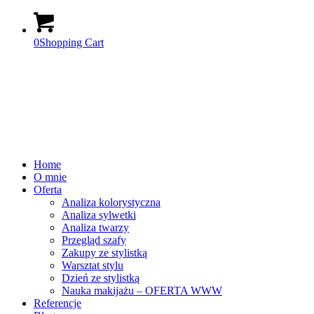
0
Shopping Cart
Home
O mnie
Oferta
Analiza kolorystyczna
Analiza sylwetki
Analiza twarzy
Przegląd szafy
Zakupy ze stylistką
Warsztat stylu
Dzień ze stylistką
Nauka makijażu – OFERTA WWW
Referencje