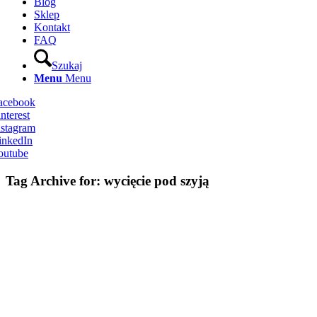
Blog
Sklep
Kontakt
FAQ
Szukaj
Menu
Menu
Facebook
nterest
nstagram
inkedIn
outube
Tag Archive for:
wycięcie pod szyją