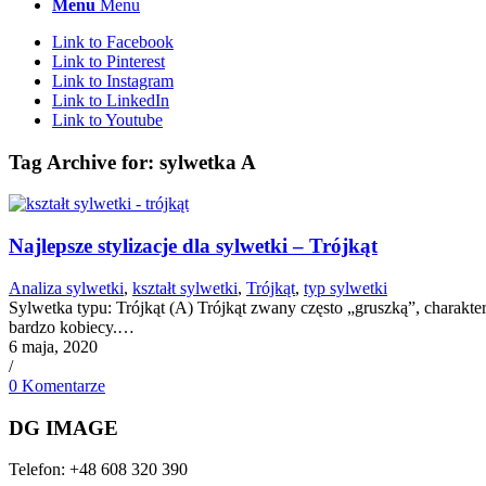
Menu
Menu
Link to Facebook
Link to Pinterest
Link to Instagram
Link to LinkedIn
Link to Youtube
Tag Archive for:
sylwetka A
Najlepsze stylizacje dla sylwetki – Trójkąt
Analiza sylwetki
,
kształt sylwetki
,
Trójkąt
,
typ sylwetki
Sylwetka typu: Trójkąt (A) Trójkąt zwany często „gruszką”, charaktery
bardzo kobiecy.…
6 maja, 2020
/
0 Komentarze
DG IMAGE
Telefon: +48 608 320 390