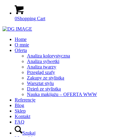
0
Shopping Cart
Home
O mnie
Oferta
Analiza kolorystyczna
Analiza sylwetki
Analiza twarzy
Przegląd szafy
Zakupy ze stylistką
Warsztat stylu
Dzień ze stylistką
Nauka makijażu – OFERTA WWW
Referencje
Blog
Sklep
Kontakt
FAQ
Szukaj