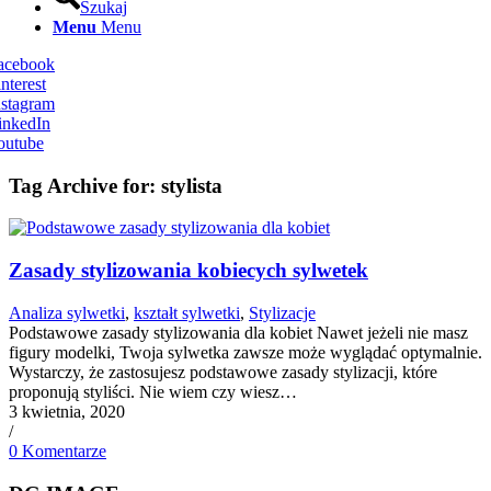
Szukaj
Menu
Menu
Facebook
nterest
nstagram
inkedIn
outube
Tag Archive for:
stylista
Zasady stylizowania kobiecych sylwetek
Analiza sylwetki
,
kształt sylwetki
,
Stylizacje
Podstawowe zasady stylizowania dla kobiet Nawet jeżeli nie masz
figury modelki, Twoja sylwetka zawsze może wyglądać optymalnie.
Wystarczy, że zastosujesz podstawowe zasady stylizacji, które
proponują styliści. Nie wiem czy wiesz…
3 kwietnia, 2020
/
0 Komentarze