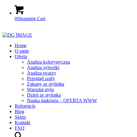
0
Shopping Cart
Home
O mnie
Oferta
Analiza kolorystyczna
Analiza sylwetki
Analiza twarzy
Przegląd szafy
Zakupy ze stylistką
Warsztat stylu
Dzień ze stylistką
Nauka makijażu – OFERTA WWW
Referencje
Blog
Sklep
Kontakt
FAQ