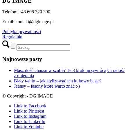
DG IMAGE
Telefon: +48 608 320 390
Email: kontakt@dgimage.pl
Polityka prywatności
Regulamin
Najnowsze posty
Masz dość chaosu w szafie? Te 3 kroki przywrócą Ci radość
z ubierania
Biały t-shirt – jak stylizować ten kultowy basic?
Jeansy – fasony które warto znać ;-)
© Copyright - DG IMAGE
Link to Facebook
Link to Pinterest
Link to Instagram
Link to LinkedIn
Link to Youtube