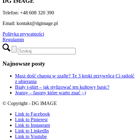
DG IMAGE
Telefon: +48 608 320 390
Email: kontakt@dgimage.pl
Polityka prywatności
Regulamin
Najnowsze posty
Masz dość chaosu w szafie? Te 3 kroki przywrócą Ci radość
z ubierania
Biały t-shirt – jak stylizować ten kultowy basic?
Jeansy – fasony które warto znać ;-)
© Copyright - DG IMAGE
Link to Facebook
Link to Pinterest
Link to Instagram
Link to LinkedIn
Link to Youtube