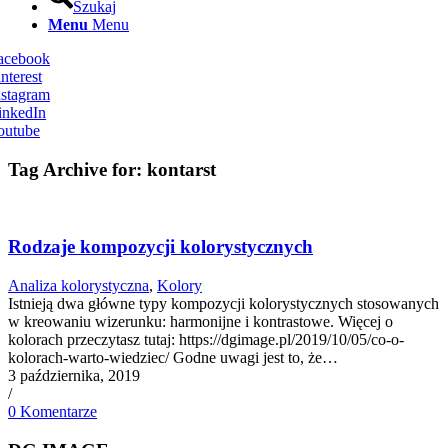
Szukaj
Menu
Menu
Facebook
nterest
nstagram
inkedIn
outube
Tag Archive for:
kontarst
Rodzaje kompozycji kolorystycznych
Analiza kolorystyczna
,
Kolory
Istnieją dwa główne typy kompozycji kolorystycznych stosowanych
w kreowaniu wizerunku: harmonijne i kontrastowe. Więcej o
kolorach przeczytasz tutaj: https://dgimage.pl/2019/10/05/co-o-
kolorach-warto-wiedziec/ Godne uwagi jest to, że…
3 października, 2019
/
0 Komentarze