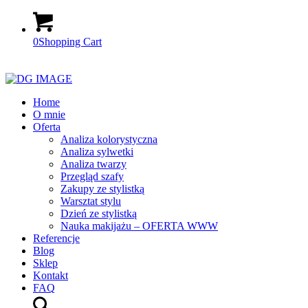
0
Shopping Cart
Home
O mnie
Oferta
Analiza kolorystyczna
Analiza sylwetki
Analiza twarzy
Przegląd szafy
Zakupy ze stylistką
Warsztat stylu
Dzień ze stylistką
Nauka makijażu – OFERTA WWW
Referencje
Blog
Sklep
Kontakt
FAQ