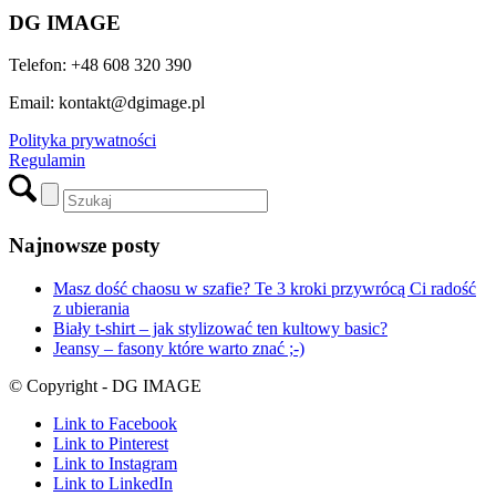
DG IMAGE
Telefon: +48 608 320 390
Email: kontakt@dgimage.pl
Polityka prywatności
Regulamin
Najnowsze posty
Masz dość chaosu w szafie? Te 3 kroki przywrócą Ci radość
z ubierania
Biały t-shirt – jak stylizować ten kultowy basic?
Jeansy – fasony które warto znać ;-)
© Copyright - DG IMAGE
Link to Facebook
Link to Pinterest
Link to Instagram
Link to LinkedIn