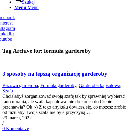
Szukaj
Menu
Menu
Facebook
nterest
nstagram
inkedIn
outube
Tag Archive for:
formuła garderoby
3 sposoby na lepszą organizację garderoby
Bazowa garderoba
,
Formuła garderoby
,
Garderoba kapsułowa
,
Szafa
Chciałabyś zorganizować swoją szafę tak by sprawniej wybierać
rano ubrania, ale szafa kapsułowa nie do końca do Ciebie
przemawia? Ok :-) Z tego artykułu dowiesz się, co możesz zrobić
od razu aby Twoja szafa nie była przyczyną…
29 marca, 2022
/
0 Komentarze