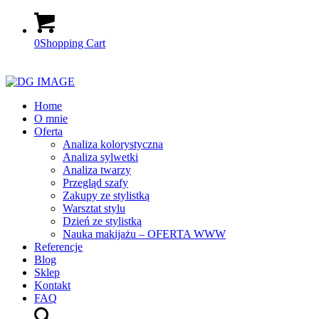
0
Shopping Cart
Home
O mnie
Oferta
Analiza kolorystyczna
Analiza sylwetki
Analiza twarzy
Przegląd szafy
Zakupy ze stylistką
Warsztat stylu
Dzień ze stylistką
Nauka makijażu – OFERTA WWW
Referencje
Blog
Sklep
Kontakt
FAQ