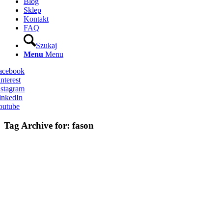
Blog
Sklep
Kontakt
FAQ
Szukaj
Menu
Menu
Facebook
nterest
nstagram
inkedIn
outube
Tag Archive for:
fason