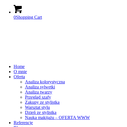
0
Shopping Cart
Home
O mnie
Oferta
Analiza kolorystyczna
Analiza sylwetki
Analiza twarzy
Przegląd szafy
Zakupy ze stylistką
Warsztat stylu
Dzień ze stylistką
Nauka makijażu – OFERTA WWW
Referencje