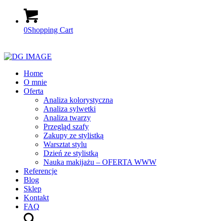
0
Shopping Cart
Home
O mnie
Oferta
Analiza kolorystyczna
Analiza sylwetki
Analiza twarzy
Przegląd szafy
Zakupy ze stylistką
Warsztat stylu
Dzień ze stylistką
Nauka makijażu – OFERTA WWW
Referencje
Blog
Sklep
Kontakt
FAQ