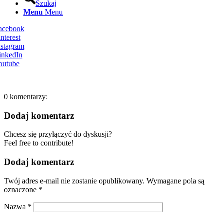
Szukaj
Menu
Menu
Facebook
nterest
nstagram
inkedIn
outube
0
komentarzy:
Dodaj komentarz
Chcesz się przyłączyć do dyskusji?
Feel free to contribute!
Dodaj komentarz
Twój adres e-mail nie zostanie opublikowany.
Wymagane pola są
oznaczone
*
Nazwa
*