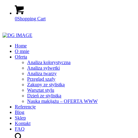
0
Shopping Cart
Home
O mnie
Oferta
Analiza kolorystyczna
Analiza sylwetki
Analiza twarzy
Przegląd szafy
Zakupy ze stylistką
Warsztat stylu
Dzień ze stylistką
Nauka makijażu – OFERTA WWW
Referencje
Blog
Sklep
Kontakt
FAQ