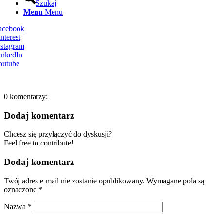
Szukaj
Menu
Menu
Facebook
nterest
nstagram
inkedIn
outube
0
komentarzy:
Dodaj komentarz
Chcesz się przyłączyć do dyskusji?
Feel free to contribute!
Dodaj komentarz
Twój adres e-mail nie zostanie opublikowany.
Wymagane pola są
oznaczone
*
Nazwa
*