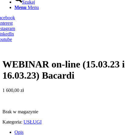
Szukaj
Menu
Menu
Facebook
nterest
nstagram
inkedIn
outube
WEBINAR on-line (15.03.23 i
16.03.23) Bacardi
1 600,00
zł
Brak w magazynie
Kategoria:
USŁUGI
Opis