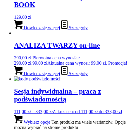
BOOK
129,00
zł
Dowiedz się więcej
Szczegóły
ANALIZA TWARZY on-line
290,00
zł
Pierwotna cena wynosiła:
290,00 zł.
99,00
zł
Aktualna cena wynosi: 99,00 zł.
Promocja!
Dowiedz się więcej
Szczegóły
Sesja indywidualna – praca z
podświadomością
111,00
zł
–
333,00
zł
Zakres cen: od 111,00 zł do 333,00 zł
Wybierz opcje
Ten produkt ma wiele wariantów. Opcje
można wybrać na stronie produktu