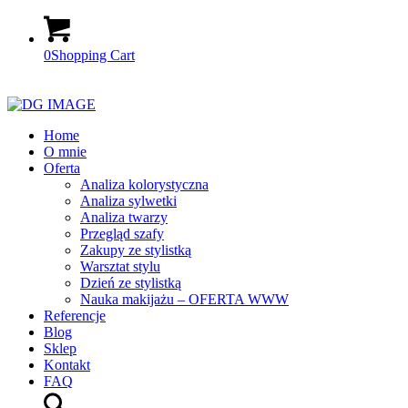
0
Shopping Cart
Home
O mnie
Oferta
Analiza kolorystyczna
Analiza sylwetki
Analiza twarzy
Przegląd szafy
Zakupy ze stylistką
Warsztat stylu
Dzień ze stylistką
Nauka makijażu – OFERTA WWW
Referencje
Blog
Sklep
Kontakt
FAQ