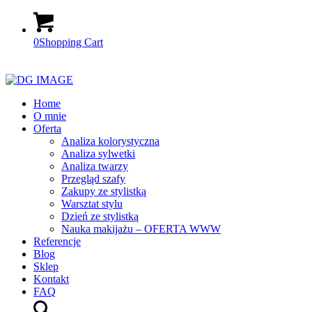
0
Shopping Cart
Home
O mnie
Oferta
Analiza kolorystyczna
Analiza sylwetki
Analiza twarzy
Przegląd szafy
Zakupy ze stylistką
Warsztat stylu
Dzień ze stylistką
Nauka makijażu – OFERTA WWW
Referencje
Blog
Sklep
Kontakt
FAQ