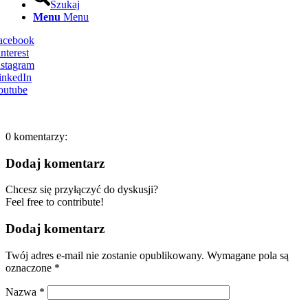
Szukaj
Menu
Menu
Facebook
nterest
nstagram
inkedIn
outube
0
komentarzy:
Dodaj komentarz
Chcesz się przyłączyć do dyskusji?
Feel free to contribute!
Dodaj komentarz
Twój adres e-mail nie zostanie opublikowany.
Wymagane pola są
oznaczone
*
Nazwa
*