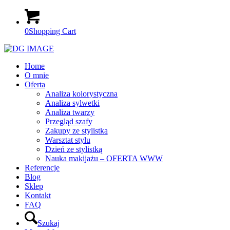
0
Shopping Cart
Home
O mnie
Oferta
Analiza kolorystyczna
Analiza sylwetki
Analiza twarzy
Przegląd szafy
Zakupy ze stylistką
Warsztat stylu
Dzień ze stylistką
Nauka makijażu – OFERTA WWW
Referencje
Blog
Sklep
Kontakt
FAQ
Szukaj