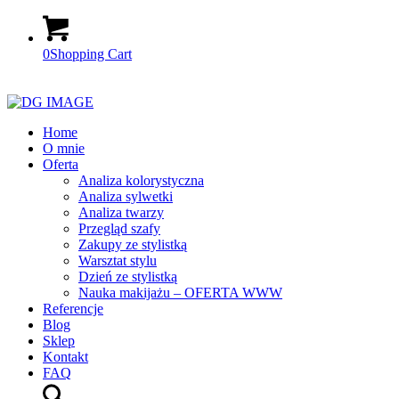
0
Shopping Cart
Home
O mnie
Oferta
Analiza kolorystyczna
Analiza sylwetki
Analiza twarzy
Przegląd szafy
Zakupy ze stylistką
Warsztat stylu
Dzień ze stylistką
Nauka makijażu – OFERTA WWW
Referencje
Blog
Sklep
Kontakt
FAQ