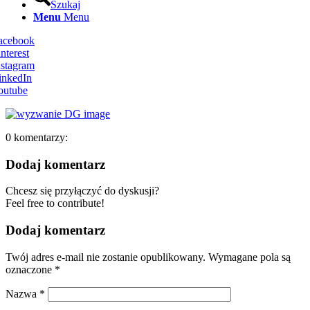
Szukaj
Menu
Menu
Facebook
nterest
nstagram
inkedIn
outube
0
komentarzy:
Dodaj komentarz
Chcesz się przyłączyć do dyskusji?
Feel free to contribute!
Dodaj komentarz
Twój adres e-mail nie zostanie opublikowany.
Wymagane pola są
oznaczone
*
Nazwa
*