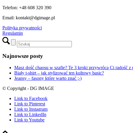
Telefon: +48 608 320 390
Email: kontakt@dgimage.pl
Polityka prywatności
Regulamin
Najnowsze posty
Masz dość chaosu w szafie? Te 3 kroki przywrócą Ci radość z 
Biały t-shirt – jak stylizować ten kultowy basic?
Jeansy – fasony które warto znać ;-)
© Copyright - DG IMAGE
Link to Facebook
Link to Pinterest
Link to Instagram
Link to LinkedIn
Link to Youtube