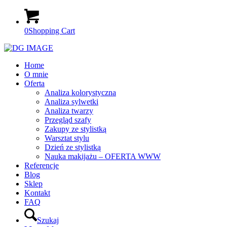
0
Shopping Cart
Home
O mnie
Oferta
Analiza kolorystyczna
Analiza sylwetki
Analiza twarzy
Przegląd szafy
Zakupy ze stylistką
Warsztat stylu
Dzień ze stylistką
Nauka makijażu – OFERTA WWW
Referencje
Blog
Sklep
Kontakt
FAQ
Szukaj