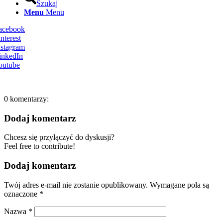
Szukaj
Menu
Menu
Facebook
nterest
nstagram
inkedIn
outube
0
komentarzy:
Dodaj komentarz
Chcesz się przyłączyć do dyskusji?
Feel free to contribute!
Dodaj komentarz
Twój adres e-mail nie zostanie opublikowany.
Wymagane pola są
oznaczone
*
Nazwa
*