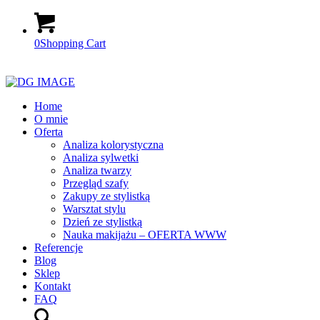
0
Shopping Cart
Home
O mnie
Oferta
Analiza kolorystyczna
Analiza sylwetki
Analiza twarzy
Przegląd szafy
Zakupy ze stylistką
Warsztat stylu
Dzień ze stylistką
Nauka makijażu – OFERTA WWW
Referencje
Blog
Sklep
Kontakt
FAQ